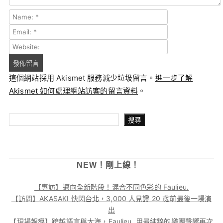
這個網站採用 Akismet 服務減少垃圾留言。
進一步了解
Akismet 如何處理網站訪客的留言資料
。
搜尋
搜尋
NEW！剛上線！
【專訪】邁向全新階段！混合不同色彩的 Faulieu.
【訪問】AKASAKI 快閃台北，3,000 人見證 20 歲前最後一場演
出
【現場報導】跨越語言與大海，Faulieu. 用最純粹的樂團聲響再次