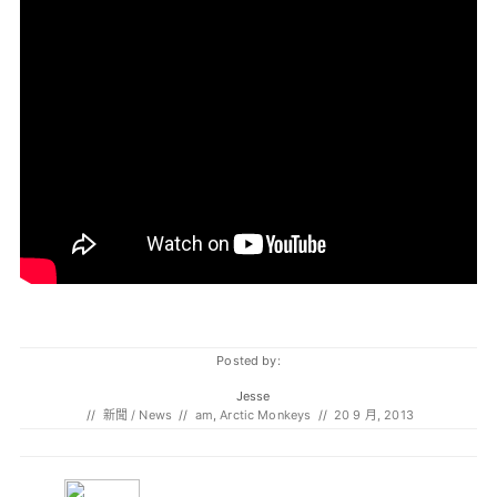
Posted by:
Jesse
//
新聞 / News
//
am
,
Arctic Monkeys
//
20 9 月, 2013