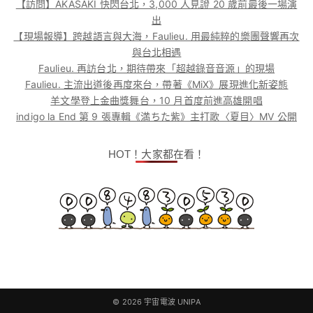
【訪問】AKASAKI 快閃台北，3,000 人見證 20 歲前最後一場演
出
【現場報導】跨越語言與大海，Faulieu. 用最純粹的樂團聲響再次
與台北相遇
Faulieu. 再訪台北，期待帶來「超越錄音音源」的現場
Faulieu. 主流出道後再度來台，帶著《MiX》展現進化新姿態
羊文學登上金曲獎舞台，10 月首度前進高雄開唱
indigo la End 第 9 張專輯《満ちた紫》主打歌〈夏目〉MV 公開
HOT！大家都在看！
© 2026
宇宙電波 UNIPA