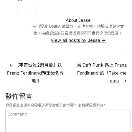
About Jesse
宇宙電波 UNIPA 編輯部。關注音樂、現場演出與次文
化，持續記錄流行音樂場景與不同世代之間的聲音。
View all posts by Jesse
→
Post navigation
←
【宇宙電波2週月慶】送
當 Daft Punk 遇上 Franz
Franz Ferdinand親筆簽名專
Ferdinand 的「Take me
輯!!
out」
→
發佈留言
發佈留言必須填寫的電子郵件地址不會公開。
必填欄位標示為
*