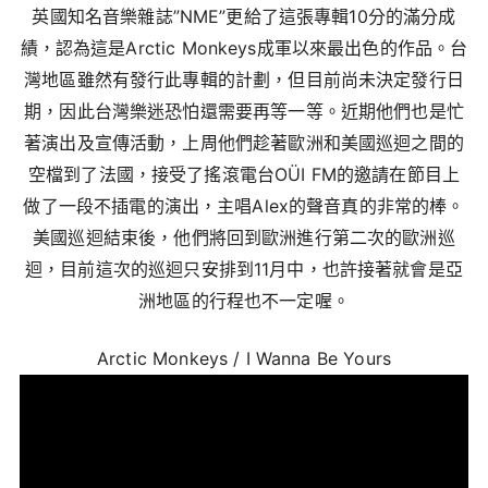
英國知名音樂雜誌”NME”更給了這張專輯10分的滿分成
績，認為這是Arctic Monkeys成軍以來最出色的作品。台
灣地區雖然有發行此專輯的計劃，但目前尚未決定發行日
期，因此台灣樂迷恐怕還需要再等一等。近期他們也是忙
著演出及宣傳活動，上周他們趁著歐洲和美國巡迴之間的
空檔到了法國，接受了搖滾電台OÜI FM的邀請在節目上
做了一段不插電的演出，主唱Alex的聲音真的非常的棒。
美國巡迴結束後，他們將回到歐洲進行第二次的歐洲巡
迴，目前這次的巡迴只安排到11月中，也許接著就會是亞
洲地區的行程也不一定喔。
Arctic Monkeys / I Wanna Be Yours