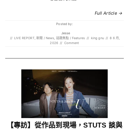
Full Article →
Posted by:
Jesse
//
LIVE REPORT
,
新聞 / News
,
話題焦點 / Features
//
king gnu
//
8 6 月,
2026
//
Comment
【專訪】從作品到現場，STUTS 談與