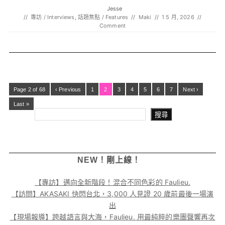
Jesse
//
專訪 / Interviews
,
話題焦點 / Features
//
Maki
//
1 5 月, 2026
//
Comment
Page 2 of 68
‹ Previous
1
2
3
4
5
6
7
Next ›
Last »
搜尋
NEW！剛上線！
【專訪】邁向全新階段！混合不同色彩的 Faulieu.
【訪問】AKASAKI 快閃台北，3,000 人見證 20 歲前最後一場演
出
【現場報導】跨越語言與大海，Faulieu. 用最純粹的樂團聲響再次