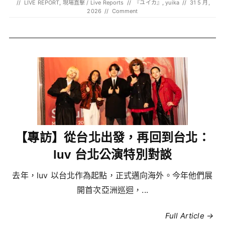
//
LIVE REPORT
,
現場直擊 / Live Reports
//
『ユイカ』
,
yuika
//
31 5 月,
2026
//
Comment
【專訪】從台北出發，再回到台北：
luv 台北公演特別對談
去年，luv 以台北作為起點，正式邁向海外。今年他們展
開首次亞洲巡迴，...
Full Article →