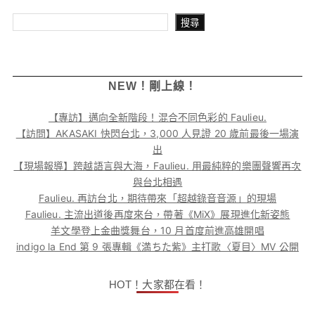
搜尋
搜尋
NEW！剛上線！
【專訪】邁向全新階段！混合不同色彩的 Faulieu.
【訪問】AKASAKI 快閃台北，3,000 人見證 20 歲前最後一場演
出
【現場報導】跨越語言與大海，Faulieu. 用最純粹的樂團聲響再次
與台北相遇
Faulieu. 再訪台北，期待帶來「超越錄音音源」的現場
Faulieu. 主流出道後再度來台，帶著《MiX》展現進化新姿態
羊文學登上金曲獎舞台，10 月首度前進高雄開唱
indigo la End 第 9 張專輯《満ちた紫》主打歌〈夏目〉MV 公開
HOT！大家都在看！