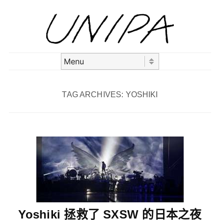
Skip to content
Menu
TAG ARCHIVES:
YOSHIKI
Yoshiki 拯救了 SXSW 的日本之夜