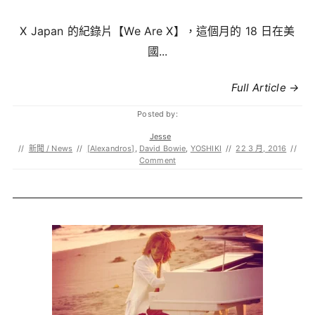
X Japan 的紀錄片【We Are X】，這個月的 18 日在美
國...
Full Article →
Posted by:
Jesse
//
新聞 / News
//
[Alexandros]
,
David Bowie
,
YOSHIKI
//
22 3 月, 2016
//
Comment