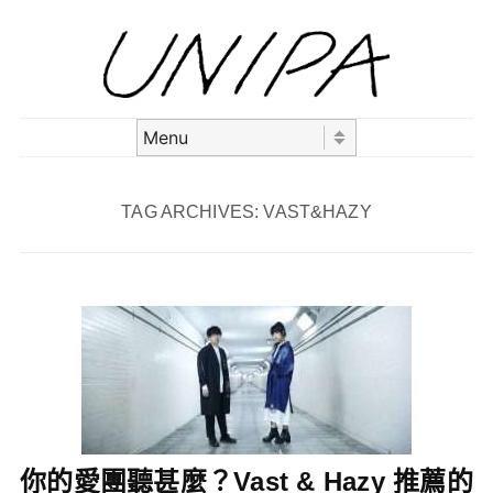
Skip to content
Menu
TAG ARCHIVES:
VAST&HAZY
你的愛團聽甚麼？Vast & Hazy 推薦的