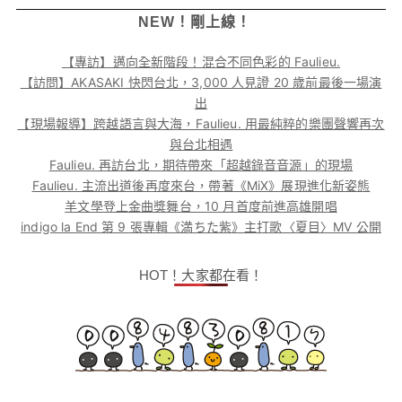
NEW！剛上線！
【專訪】邁向全新階段！混合不同色彩的 Faulieu.
【訪問】AKASAKI 快閃台北，3,000 人見證 20 歲前最後一場演
出
【現場報導】跨越語言與大海，Faulieu. 用最純粹的樂團聲響再次
與台北相遇
Faulieu. 再訪台北，期待帶來「超越錄音音源」的現場
Faulieu. 主流出道後再度來台，帶著《MiX》展現進化新姿態
羊文學登上金曲獎舞台，10 月首度前進高雄開唱
indigo la End 第 9 張專輯《満ちた紫》主打歌〈夏目〉MV 公開
HOT！大家都在看！