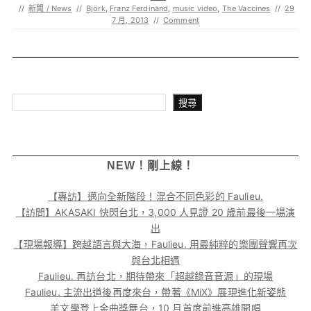
//
新聞 / News
//
Björk
,
Franz Ferdinand
,
music video
,
The Vaccines
//
29
7 月, 2013
//
Comment
搜尋
搜尋
NEW！剛上線！
【專訪】邁向全新階段！混合不同色彩的 Faulieu.
【訪問】AKASAKI 快閃台北，3,000 人見證 20 歲前最後一場演
出
【現場報導】跨越語言與大海，Faulieu. 用最純粹的樂團聲響再次
與台北相遇
Faulieu. 再訪台北，期待帶來「超越錄音音源」的現場
Faulieu. 主流出道後再度來台，帶著《MiX》展現進化新姿態
羊文學登上金曲獎舞台，10 月首度前進高雄開唱