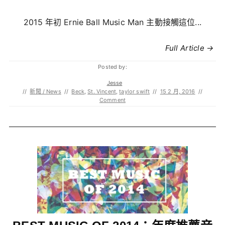
2015 年初 Ernie Ball Music Man 主動接觸這位...
Full Article →
Posted by:
Jesse
//
新聞 / News
//
Beck
,
St. Vincent
,
taylor swift
//
15 2 月, 2016
//
Comment