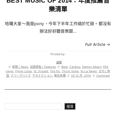
BEST MUSIC OF 2014：年度推薦音
樂清單
哈囉大家～我是pony，今年下半年工作過於忙碌。都沒有
辦法好好聽音樂跟...
Full Article →
Posted by:
波妮
//
新聞 / News
,
話題焦點 / Features
//
Beck
,
Caribou
,
Damon Albarn
,
FKA
twigs
,
Flying Lotus
,
St. Vincent
,
The fin.
,
Thom Yorke
,
Yo La Tengo
,
きのこ帝
国
,
クリープハイプ
,
サカナクション
,
椎名林檎
//
30 12 月, 2014
//
Comment
搜尋
搜尋