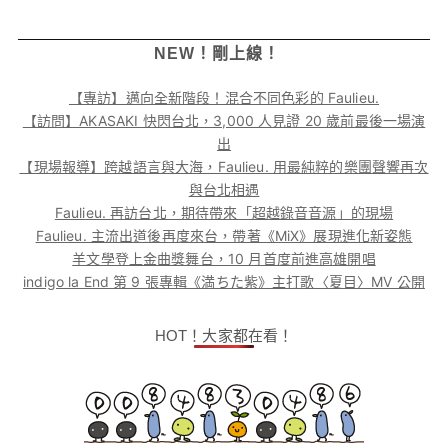
NEW！剛上線！
【專訪】邁向全新階段！混合不同色彩的 Faulieu.
【訪問】AKASAKI 快閃台北，3,000 人見證 20 歲前最後一場演
出
【現場報導】跨越語言與大海，Faulieu. 用最純粹的樂團聲響再次
與台北相遇
Faulieu. 再訪台北，期待帶來「超越錄音音源」的現場
Faulieu. 主流出道後再度來台，帶著《MiX》展現進化新姿態
羊文學登上金曲獎舞台，10 月首度前進高雄開唱
indigo la End 第 9 張專輯《満ちた紫》主打歌〈夏目〉MV 公開
HOT！大家都在看！