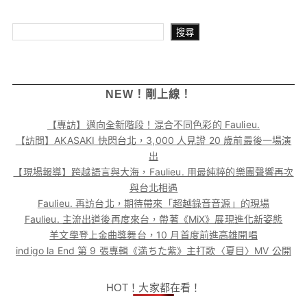
搜尋
搜尋
NEW！剛上線！
【專訪】邁向全新階段！混合不同色彩的 Faulieu.
【訪問】AKASAKI 快閃台北，3,000 人見證 20 歲前最後一場演
出
【現場報導】跨越語言與大海，Faulieu. 用最純粹的樂團聲響再次
與台北相遇
Faulieu. 再訪台北，期待帶來「超越錄音音源」的現場
Faulieu. 主流出道後再度來台，帶著《MiX》展現進化新姿態
羊文學登上金曲獎舞台，10 月首度前進高雄開唱
indigo la End 第 9 張專輯《満ちた紫》主打歌〈夏目〉MV 公開
HOT！大家都在看！