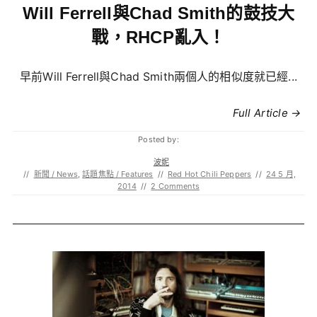
Will Ferrell與Chad Smith的鼓技大
戰，RHCP亂入！
早前Will Ferrell與Chad Smith兩個人的相似度就已經...
Full Article →
Posted by:
波妮
//
新聞 / News
,
話題焦點 / Features
//
Red Hot Chili Peppers
//
24 5 月,
2014
//
2 Comments