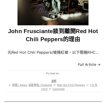
John Frusciante談到離開Red Hot
Chili Peppers的理由
元Red Hot Chili Peppers(嗆辣紅椒，以下簡稱RHC...
Full Article →
Posted by:
波妮
//
新聞 / News
,
話題焦點 / Features
//
Red Hot Chili Peppers
//
7 9 月,
2013
//
Comment