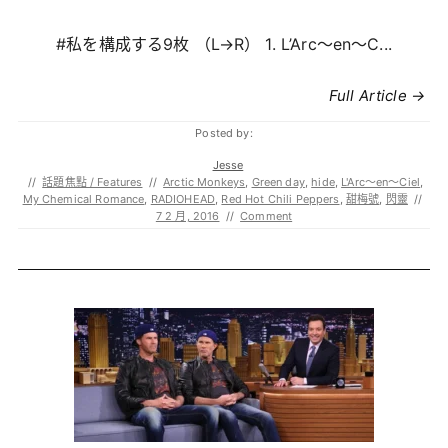
#私を構成する9枚 （L→R） 1. L’Arc〜en〜C...
Full Article →
Posted by:
Jesse
//
話題焦點 / Features
//
Arctic Monkeys
,
Green day
,
hide
,
L'Arc〜en〜Ciel
,
My Chemical Romance
,
RADIOHEAD
,
Red Hot Chili Peppers
,
甜梅號
,
閃靈
//
7 2 月, 2016
//
Comment