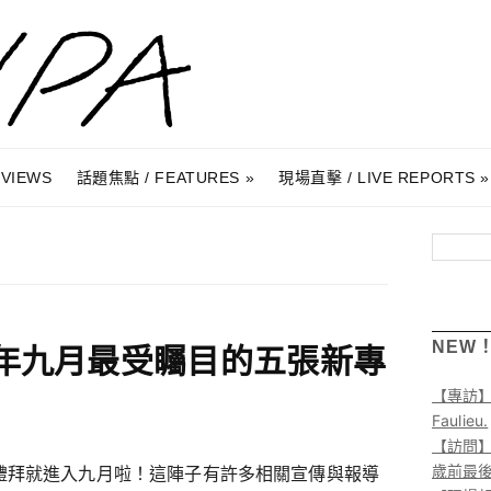
RVIEWS
話題焦點 / FEATURES
現場直擊 / LIVE REPORTS
搜尋
NEW
年九月最受矚目的五張新專
【專訪
Faulieu.
【訪問】A
歲前最
禮拜就進入九月啦！這陣子有許多相關宣傳與報導