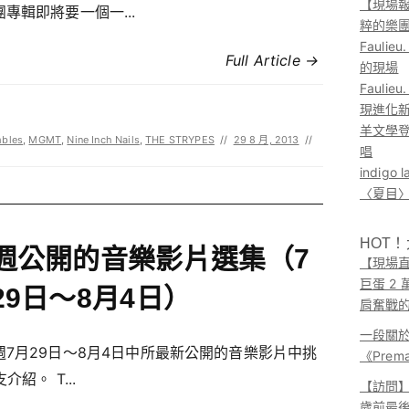
【現場報
專輯即將要一個一...
粹的樂
Faul
Full Article →
的現場
Faul
現進化
羊文學登
bles
,
MGMT
,
Nine Inch Nails
,
THE STRYPES
//
29 8 月, 2013
//
唱
indig
〈夏目〉
HOT
週公開的音樂影片選集（7
【現場直
巨蛋 2
29日～8月4日）
肩奮戰
一段關
週7月29日～8月4日中所最新公開的音樂影片中挑
《Pre
介紹。 T...
【訪問】A
歲前最