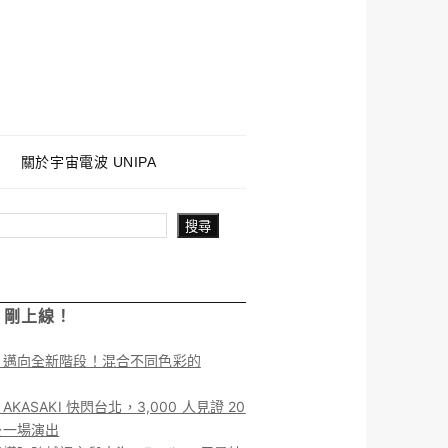
關於宇宙電波 UNIPA
搜尋
！剛上線！
】邁向全新階段！混合不同色彩的
KASAKI 快閃台北，3,000 人見證 20
後一場演出