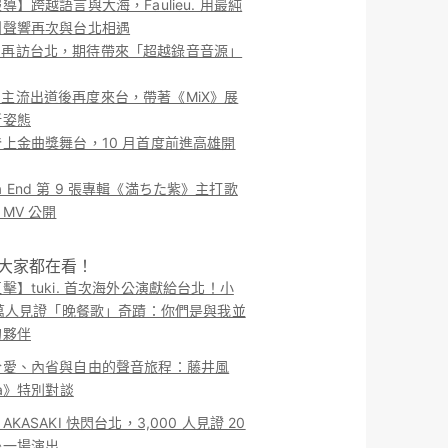
導】跨越語言與大海，Faulieu. 用最純
團聲響再次與台北相遇
ieu. 再訪台北，期待帶來「超越錄音音源」
ieu. 主流出道後再度來台，帶著《MiX》展
新姿態
上金曲獎舞台，10 月首度前進高雄開
o la End 第 9 張專輯《満ちた紫》主打歌
MV 公開
！大家都在看！
擊】tuki. 首次海外公演獻給台北！小
 萬人見證「晚餐歌」奇蹟：你們是與我並
的夥伴
於愛、內省與自由的聲音旅程：藤井風
ma》特別對談
KASAKI 快閃台北，3,000 人見證 20
後一場演出