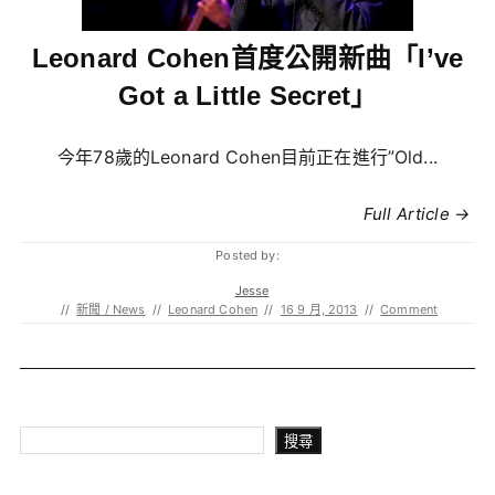
Leonard Cohen首度公開新曲「I’ve
Got a Little Secret」
今年78歲的Leonard Cohen目前正在進行”Old...
Full Article →
Posted by:
Jesse
//
新聞 / News
//
Leonard Cohen
//
16 9 月, 2013
//
Comment
搜尋
搜尋