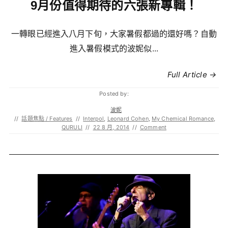
9月份值得期待的六張新專輯！
一轉眼已經進入八月下旬，大家暑假都過的還好嗎？自動
進入暑假模式的波妮似...
Full Article →
Posted by:
波妮
//
話題焦點 / Features
//
Interpol
,
Leonard Cohen
,
My Chemical Romance
,
QURULI
//
22 8 月, 2014
//
Comment