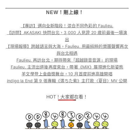
NEW！剛上線！
【專訪】邁向全新階段！混合不同色彩的 Faulieu.
【訪問】AKASAKI 快閃台北，3,000 人見證 20 歲前最後一場演
出
【現場報導】跨越語言與大海，Faulieu. 用最純粹的樂團聲響再次
與台北相遇
Faulieu. 再訪台北，期待帶來「超越錄音音源」的現場
Faulieu. 主流出道後再度來台，帶著《MiX》展現進化新姿態
羊文學登上金曲獎舞台，10 月首度前進高雄開唱
indigo la End 第 9 張專輯《満ちた紫》主打歌〈夏目〉MV 公開
HOT！大家都在看！