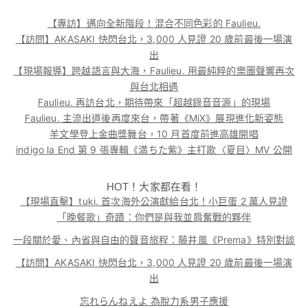
【專訪】邁向全新階段！混合不同色彩的 Faulieu.
【訪問】AKASAKI 快閃台北，3,000 人見證 20 歲前最後一場演
出
【現場報導】跨越語言與大海，Faulieu. 用最純粹的樂團聲響再次
與台北相遇
Faulieu. 再訪台北，期待帶來「超越錄音音源」的現場
Faulieu. 主流出道後再度來台，帶著《MiX》展現進化新姿態
羊文學登上金曲獎舞台，10 月首度前進高雄開唱
indigo la End 第 9 張專輯《満ちた紫》主打歌〈夏目〉MV 公開
HOT！大家都在看！
【現場直擊】tuki. 首次海外公演獻給台北！小巨蛋 2 萬人見證
「晚餐歌」奇蹟：你們是與我並肩奮戰的夥伴
一段關於愛、內省與自由的聲音旅程：藤井風《Prema》特別對談
【訪問】AKASAKI 快閃台北，3,000 人見證 20 歲前最後一場演
出
忘れらんねえよ 為脫力系男子應援