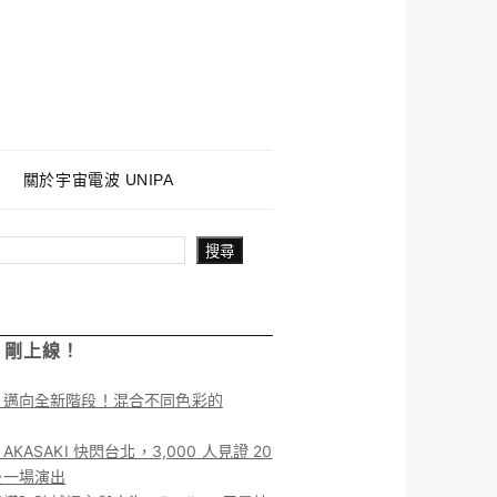
關於宇宙電波 UNIPA
搜尋
！剛上線！
】邁向全新階段！混合不同色彩的
KASAKI 快閃台北，3,000 人見證 20
後一場演出