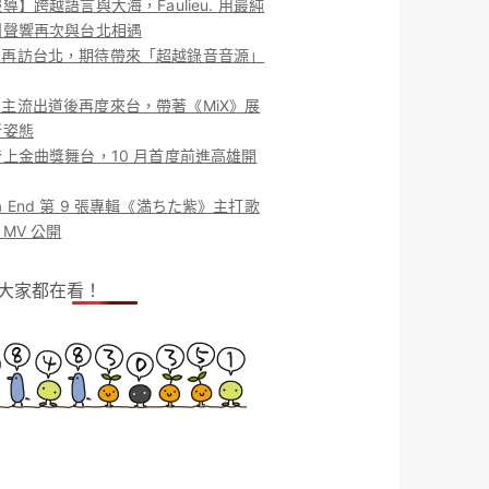
導】跨越語言與大海，Faulieu. 用最純
團聲響再次與台北相遇
ieu. 再訪台北，期待帶來「超越錄音音源」
ieu. 主流出道後再度來台，帶著《MiX》展
新姿態
上金曲獎舞台，10 月首度前進高雄開
o la End 第 9 張專輯《満ちた紫》主打歌
MV 公開
！大家都在看！