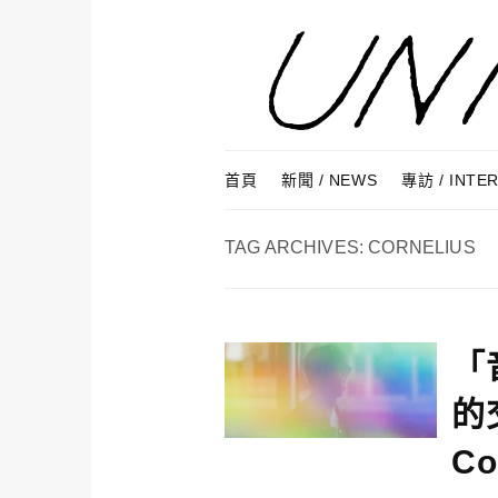
Skip to content
Menu
首頁
新聞 / NEWS
專訪 / INTE
TAG ARCHIVES:
CORNELIUS
「
的
Co