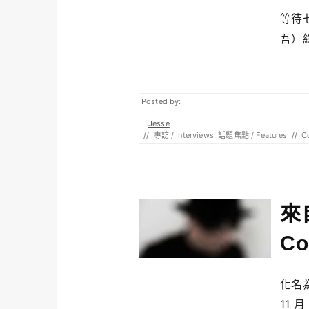
等待七
吾）終
Posted by:
Jesse
//
專訪 / Interviews
,
話題焦點 / Features
//
C
來
Co
化名為
11 月 .