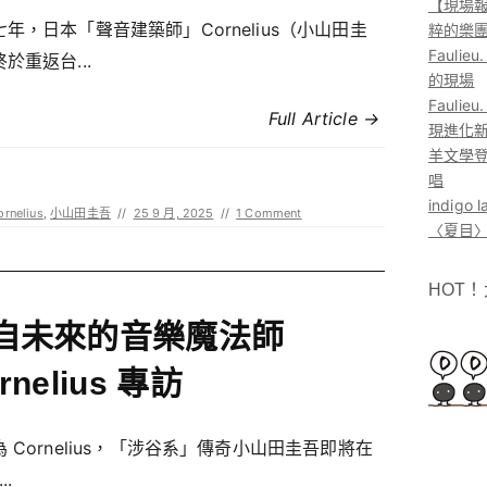
【現場報
年，日本「聲音建築師」Cornelius（小山田圭
粹的樂
Faul
於重返台...
的現場
Faul
Full Article →
現進化
羊文學登
唱
indig
ornelius
,
小山田圭吾
//
25 9 月, 2025
//
1 Comment
〈夏目〉
HOT
自未來的音樂魔法師
rnelius 專訪
 Cornelius，「涉谷系」傳奇小山田圭吾即將在
..