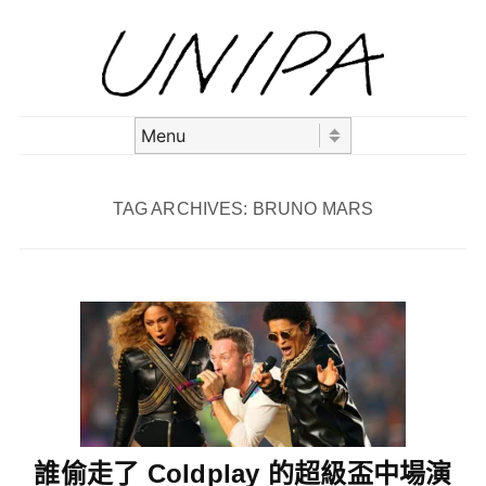
Skip to content
Menu
TAG ARCHIVES:
BRUNO MARS
誰偷走了 Coldplay 的超級盃中場演