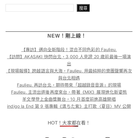
搜尋
搜尋
NEW！剛上線！
【專訪】邁向全新階段！混合不同色彩的 Faulieu.
【訪問】AKASAKI 快閃台北，3,000 人見證 20 歲前最後一場演
出
【現場報導】跨越語言與大海，Faulieu. 用最純粹的樂團聲響再次
與台北相遇
Faulieu. 再訪台北，期待帶來「超越錄音音源」的現場
Faulieu. 主流出道後再度來台，帶著《MiX》展現進化新姿態
羊文學登上金曲獎舞台，10 月首度前進高雄開唱
indigo la End 第 9 張專輯《満ちた紫》主打歌〈夏目〉MV 公開
HOT！大家都在看！