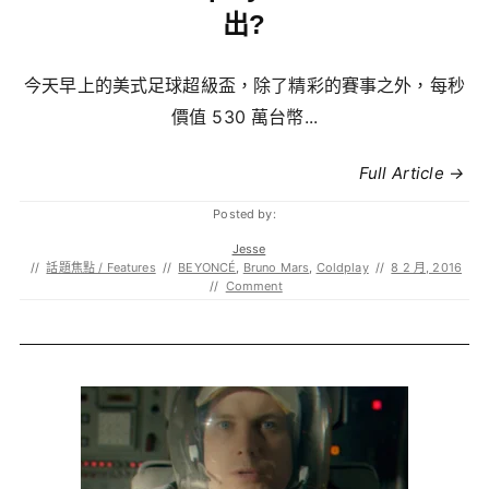
出?
今天早上的美式足球超級盃，除了精彩的賽事之外，每秒
價值 530 萬台幣...
Full Article →
Posted by:
Jesse
//
話題焦點 / Features
//
BEYONCÉ
,
Bruno Mars
,
Coldplay
//
8 2 月, 2016
//
Comment