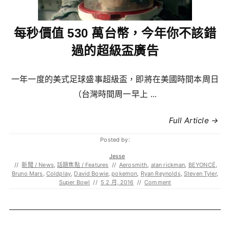
每秒價值 530 萬台幣，今年你不該錯
過的超級盃廣告
一年一度的美式足球盛事超級盃，即將在美國時間本周日
（台灣時間周一早上 ...
Full Article →
Posted by:
Jesse
//
新聞 / News
,
話題焦點 / Features
//
Aerosmith
,
alan rickman
,
BEYONCÉ
,
Bruno Mars
,
Coldplay
,
David Bowie
,
pokemon
,
Ryan Reynolds
,
Steven Tyler
,
Super Bowl
//
5 2 月, 2016
//
Comment