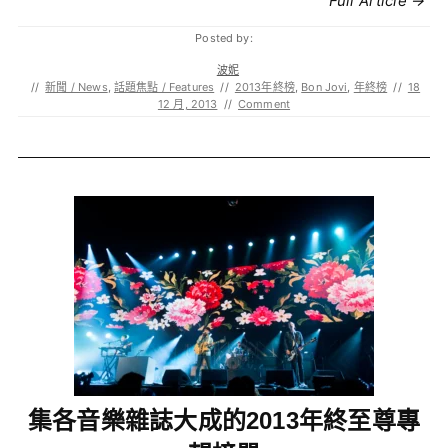
Full Article →
Posted by:
波妮
//
新聞 / News
,
話題焦點 / Features
//
2013年終榜
,
Bon Jovi
,
年終榜
//
18
12 月, 2013
//
Comment
集各音樂雜誌大成的2013年終至尊專