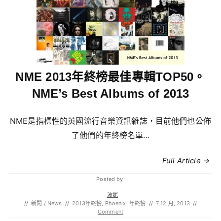
NME 2013年終榜最佳專輯TOP50。
NME’s Best Albums of 2013
NME是指標性的英國流行音樂資訊雜誌，目前他們也公佈
了他們的年終榜名單...
Full Article →
Posted by:
波妮
//
新聞 / News
//
2013年終榜
,
Phoenix
,
年終榜
//
7 12 月, 2013
//
Comment