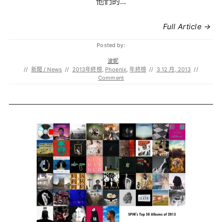
他們的...
Full Article →
Posted by:
波妮
//
新聞 / News
//
2013年終榜
,
Phoenix
,
年終榜
//
3 12 月, 2013
//
Comment