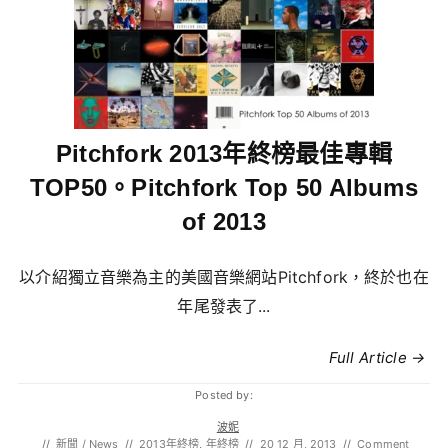
Pitchfork 2013年終榜最佳專輯
TOP50。Pitchfork Top 50 Albums
of 2013
以介紹獨立音樂為主的美國音樂網站Pitchfork，終於也在
年尾發表了...
Full Article →
Posted by:
波妮
//
新聞 / News
//
2013年終榜
,
年終榜
//
20 12 月, 2013
//
Comment