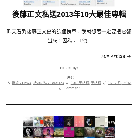
後藤正文私選2013年10大最佳專輯
昨天看到後藤正文寫的這個榜單，我就想著一定要把它翻
出來，因為： 1.他...
Full Article →
Posted by:
波妮
//
新聞 / News
,
話題焦點 / Features
//
2013年終榜
,
年終榜
//
25 12 月, 2013
//
Comment