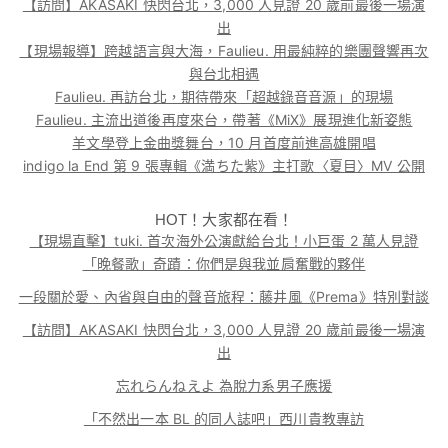
【訪問】AKASAKI 快閃台北，3,000 人見證 20 歲前最後一場演
出
【現場報導】跨越語言與大海，Faulieu. 用最純粹的樂團聲響再次
與台北相遇
Faulieu. 再訪台北，期待帶來「超越錄音音源」的現場
Faulieu. 主流出道後再度來台，帶著《MiX》展現進化新姿態
羊文學登上金曲獎舞台，10 月首度前進高雄開唱
indigo la End 第 9 張專輯《満ちた紫》主打歌〈夏目〉MV 公開
HOT！大家都在看！
【現場直擊】tuki. 首次海外公演獻給台北！小巨蛋 2 萬人見證
「晚餐歌」奇蹟：你們是與我並肩奮戰的夥伴
一段關於愛、內省與自由的聲音旅程：藤井風《Prema》特別對談
【訪問】AKASAKI 快閃台北，3,000 人見證 20 歲前最後一場演
出
忘れらんねえよ 為脫力系男子應援
「不然出一本 BL 的同人誌吧」西川貴教專訪