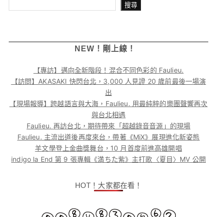
搜尋
搜尋
NEW！剛上線！
【專訪】邁向全新階段！混合不同色彩的 Faulieu.
【訪問】AKASAKI 快閃台北，3,000 人見證 20 歲前最後一場演
出
【現場報導】跨越語言與大海，Faulieu. 用最純粹的樂團聲響再次
與台北相遇
Faulieu. 再訪台北，期待帶來「超越錄音音源」的現場
Faulieu. 主流出道後再度來台，帶著《MiX》展現進化新姿態
羊文學登上金曲獎舞台，10 月首度前進高雄開唱
indigo la End 第 9 張專輯《満ちた紫》主打歌〈夏目〉MV 公開
HOT！大家都在看！