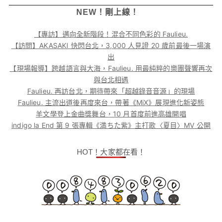
NEW！剛上線！
【專訪】邁向全新階段！混合不同色彩的 Faulieu.
【訪問】AKASAKI 快閃台北，3,000 人見證 20 歲前最後一場演
出
【現場報導】跨越語言與大海，Faulieu. 用最純粹的樂團聲響再次
與台北相遇
Faulieu. 再訪台北，期待帶來「超越錄音音源」的現場
Faulieu. 主流出道後再度來台，帶著《MiX》展現進化新姿態
羊文學登上金曲獎舞台，10 月首度前進高雄開唱
indigo la End 第 9 張專輯《満ちた紫》主打歌〈夏目〉MV 公開
HOT！大家都在看！