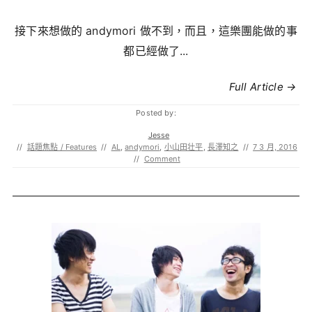
接下來想做的 andymori 做不到，而且，這樂團能做的事
都已經做了...
Full Article →
Posted by:
Jesse
//
話題焦點 / Features
//
AL
,
andymori
,
小山田壮平
,
長澤知之
//
7 3 月, 2016
//
Comment