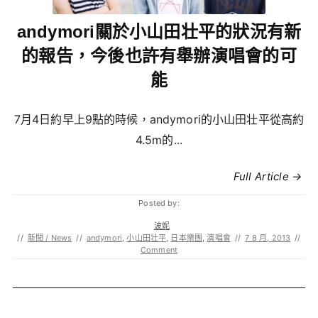
andymori關於小山田壮平的狀況有新
的報告，今後也許有舉辦演唱會的可
能
7月4日約早上9點的時候，andymori的小山田壮平從高約
4.5m的...
Full Article →
Posted by:
波妮
//
新聞 / News
//
andymori
,
小山田壮平
,
日本樂團
,
演唱會
//
7 8 月, 2013
//
Comment