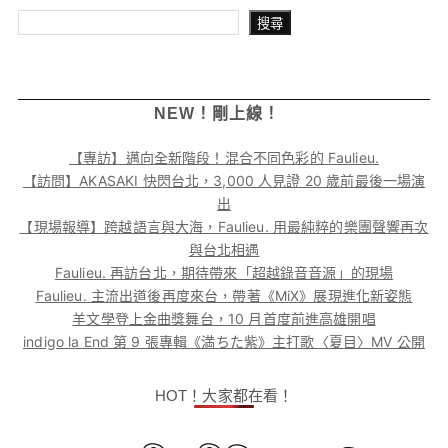
搜尋
搜尋
NEW！剛上線！
【專訪】邁向全新階段！混合不同色彩的 Faulieu.
【訪問】AKASAKI 快閃台北，3,000 人見證 20 歲前最後一場演
出
【現場報導】跨越語言與大海，Faulieu. 用最純粹的樂團聲響再次
與台北相遇
Faulieu. 再訪台北，期待帶來「超越錄音音源」的現場
Faulieu. 主流出道後再度來台，帶著《MiX》展現進化新姿態
羊文學登上金曲獎舞台，10 月首度前進高雄開唱
indigo la End 第 9 張專輯《満ちた紫》主打歌〈夏目〉MV 公開
HOT！大家都在看！