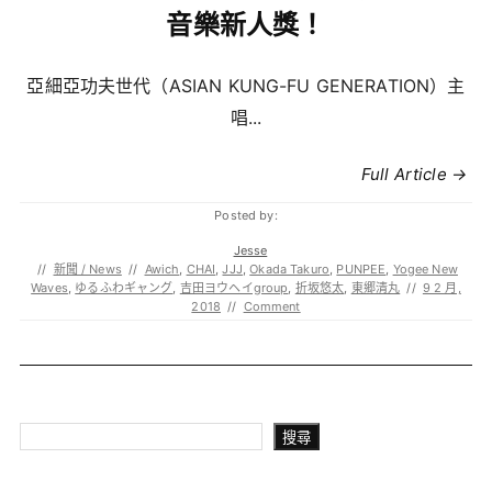
音樂新人獎！
亞細亞功夫世代（ASIAN KUNG-FU GENERATION）主
唱...
Full Article →
Posted by:
Jesse
//
新聞 / News
//
Awich
,
CHAI
,
JJJ
,
Okada Takuro
,
PUNPEE
,
Yogee New
Waves
,
ゆるふわギャング
,
吉田ヨウヘイgroup
,
折坂悠太
,
東郷清丸
//
9 2 月,
2018
//
Comment
搜尋
搜尋