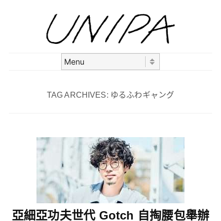
Skip to content
Menu
TAG ARCHIVES:
ゆるふわギャング
亞細亞功夫世代 Gotch 自掏腰包舉辦