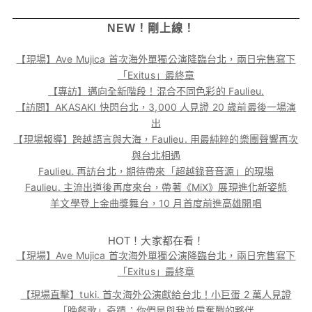
NEW！剛上線！
【現場】Ave Mujica 首次海外單獨公演降臨台北，兩日完售寫下
「Exitus」最終章
【專訪】邁向全新階段！混合不同色彩的 Faulieu.
【訪問】AKASAKI 快閃台北，3,000 人見證 20 歲前最後一場演
出
【現場報導】跨越語言與大海，Faulieu. 用最純粹的樂團聲響再次
與台北相遇
Faulieu. 再訪台北，期待帶來「超越錄音音源」的現場
Faulieu. 主流出道後再度來台，帶著《MiX》展現進化新姿態
羊文學登上金曲獎舞台，10 月首度前進高雄開唱
HOT！大家都在看！
【現場】Ave Mujica 首次海外單獨公演降臨台北，兩日完售寫下
「Exitus」最終章
【現場直擊】tuki. 首次海外公演獻給台北！小巨蛋 2 萬人見證
「晚餐歌」奇蹟：你們是與我並肩奮戰的夥伴