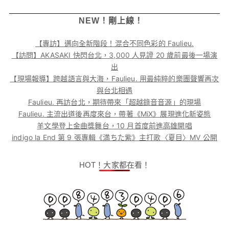
NEW！剛上線！
【專訪】邁向全新階段！混合不同色彩的 Faulieu.
【訪問】AKASAKI 快閃台北，3,000 人見證 20 歲前最後一場演
出
【現場報導】跨越語言與大海，Faulieu. 用最純粹的樂團聲響再次
與台北相遇
Faulieu. 再訪台北，期待帶來「超越錄音音源」的現場
Faulieu. 主流出道後再度來台，帶著《MiX》展現進化新姿態
羊文學登上金曲獎舞台，10 月首度前進高雄開唱
indigo la End 第 9 張專輯《満ちた紫》主打歌〈夏目〉MV 公開
HOT！大家都在看！