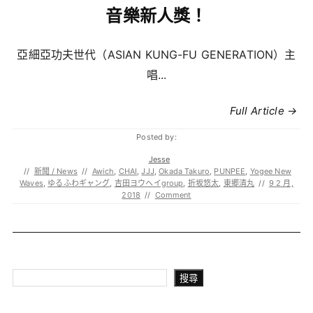
音樂新人獎！
亞細亞功夫世代（ASIAN KUNG-FU GENERATION）主
唱...
Full Article →
Posted by:
Jesse
//
新聞 / News
//
Awich
,
CHAI
,
JJJ
,
Okada Takuro
,
PUNPEE
,
Yogee New
Waves
,
ゆるふわギャング
,
吉田ヨウヘイgroup
,
折坂悠太
,
東郷清丸
//
9 2 月,
2018
//
Comment
搜尋
搜尋