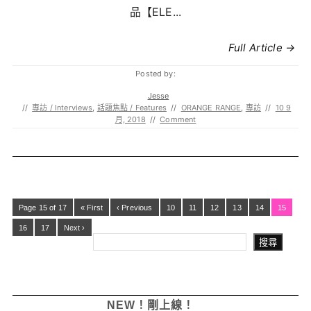
品【ELE...
Full Article →
Posted by:
Jesse
//
專訪 / Interviews
,
話題焦點 / Features
//
ORANGE RANGE
,
專訪
//
10 9
月, 2018
//
Comment
Page 15 of 17
« First
‹ Previous
10
11
12
13
14
15
16
17
Next ›
搜尋
NEW！剛上線！