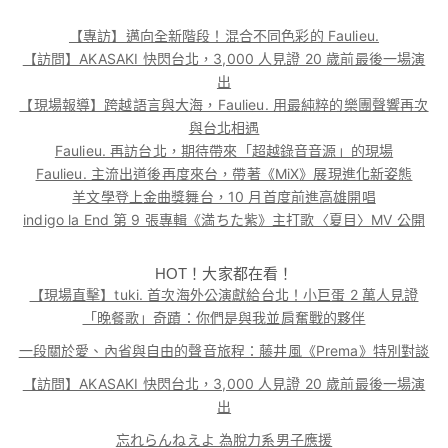
【專訪】邁向全新階段！混合不同色彩的 Faulieu.
【訪問】AKASAKI 快閃台北，3,000 人見證 20 歲前最後一場演
出
【現場報導】跨越語言與大海，Faulieu. 用最純粹的樂團聲響再次
與台北相遇
Faulieu. 再訪台北，期待帶來「超越錄音音源」的現場
Faulieu. 主流出道後再度來台，帶著《MiX》展現進化新姿態
羊文學登上金曲獎舞台，10 月首度前進高雄開唱
indigo la End 第 9 張專輯《満ちた紫》主打歌〈夏目〉MV 公開
HOT！大家都在看！
【現場直擊】tuki. 首次海外公演獻給台北！小巨蛋 2 萬人見證
「晚餐歌」奇蹟：你們是與我並肩奮戰的夥伴
一段關於愛、內省與自由的聲音旅程：藤井風《Prema》特別對談
【訪問】AKASAKI 快閃台北，3,000 人見證 20 歲前最後一場演
出
忘れらんねえよ 為脫力系男子應援