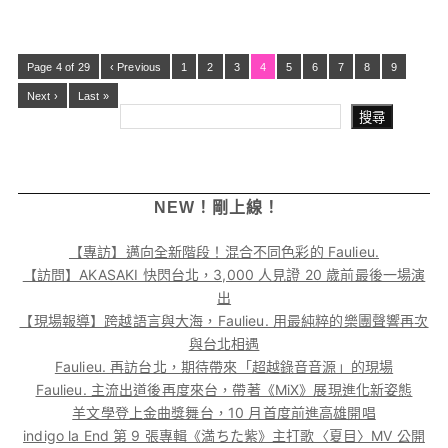
Page 4 of 29
‹ Previous
1
2
3
4
5
6
7
8
9
Next ›
Last »
搜尋
NEW！剛上線！
【專訪】邁向全新階段！混合不同色彩的 Faulieu.
【訪問】AKASAKI 快閃台北，3,000 人見證 20 歲前最後一場演
出
【現場報導】跨越語言與大海，Faulieu. 用最純粹的樂團聲響再次
與台北相遇
Faulieu. 再訪台北，期待帶來「超越錄音音源」的現場
Faulieu. 主流出道後再度來台，帶著《MiX》展現進化新姿態
羊文學登上金曲獎舞台，10 月首度前進高雄開唱
indigo la End 第 9 張專輯《満ちた紫》主打歌〈夏目〉MV 公開