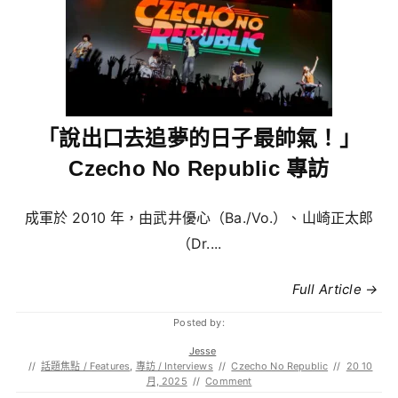
「說出口去追夢的日子最帥氣！」
Czecho No Republic 專訪
成軍於 2010 年，由武井優心（Ba./Vo.）、山崎正太郎
（Dr....
Full Article →
Posted by:
Jesse
//
話題焦點 / Features
,
專訪 / Interviews
//
Czecho No Republic
//
20 10
月, 2025
//
Comment