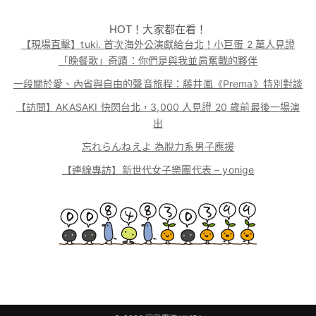
HOT！大家都在看！
【現場直擊】tuki. 首次海外公演獻給台北！小巨蛋 2 萬人見證
「晚餐歌」奇蹟：你們是與我並肩奮戰的夥伴
一段關於愛、內省與自由的聲音旅程：藤井風《Prema》特別對談
【訪問】AKASAKI 快閃台北，3,000 人見證 20 歲前最後一場演
出
忘れらんねえよ 為脫力系男子應援
【連線專訪】新世代女子樂團代表 – yonige