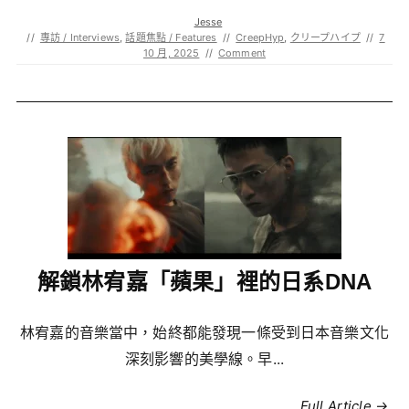
Jesse
//
專訪 / Interviews
,
話題焦點 / Features
//
CreepHyp
,
クリープハイプ
//
7
10 月, 2025
//
Comment
解鎖林宥嘉「蘋果」裡的日系DNA
林宥嘉的音樂當中，始終都能發現一條受到日本音樂文化
深刻影響的美學線。早...
Full Article →