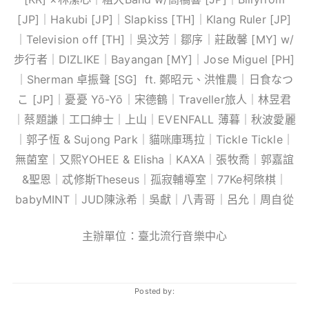
[JP]｜Hakubi [JP]｜Slapkiss [TH]｜Klang Ruler [JP]
｜Television off [TH]｜吳汶芳｜鄒序｜莊啟馨 [MY] w/
步行者｜DIZLIKE｜Bayangan [MY]｜Jose Miguel [PH]
｜Sherman 卓振聲 [SG] ​ ft. 鄭昭元、洪惟農｜日食なつ
こ [JP]｜憂憂 Yō-Yō｜宋德鶴｜Traveller旅人｜林昱君
｜蔡題謙｜工口紳士｜上山｜EVENFALL 薄暮｜秋波愛麗
｜郭子恆 & Sujong Park｜貓咪庫瑪拉｜Tickle Tickle｜
無菌室｜又熙YOHEE & Elisha｜KAXA｜張牧喬｜郭嘉誼
&聖恩｜忒修斯Theseus｜孤寂輔導室｜77Ke柯棨棋｜
babyMINT｜JUD陳泳希｜吳獻｜八青哥｜呂允｜周自從
主辦單位：臺北流行音樂中心
Posted by: