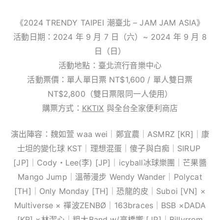
《2024 TRENDY TAIPEI 潮臺北 – JAM JAM ASIA》
活動日期：2024 年 9 月 7 日（六）~ 2024 年 9 月 8
日（日）
活動地點：臺北流行音樂中心
活動票價：單人單日票 NT$1,600 / 單人雙日票
NT$2,800（雙日票限同一人使用）
購票方式：
KKTIX
與全台全家便利商店
演出陣容：魏如萱 waa wei｜鄭宜農｜ASMRZ [KR]｜康
士坦的變化球 KST｜理想混蛋｜傻子與白痴｜SIRUP ​
[JP]｜Cody・Lee(李) [JP]｜icyball冰球樂團｜芒果醬
Mango Jump｜溫蒂漫步 Wendy Wander｜Polycat
[TH]｜Only Monday [TH]｜恐龍的皮｜Suboi [VN] ×
Multiverse × 禪波ZENBØ｜163braces｜BSB ×DADA
[KR] ×林潔心｜粗大Band w/高橋響 [JP]｜Billyrrom