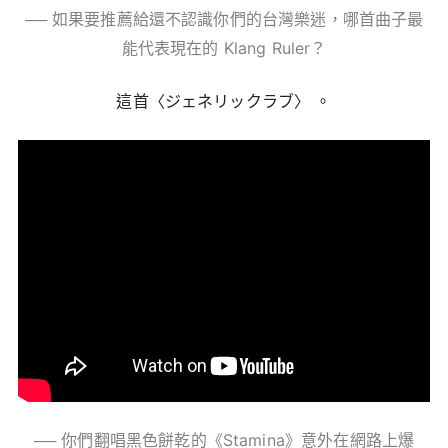
── 如果要推薦給還不認識你們的台灣樂迷，哪首曲子最
能代表現在的
Klang Ruler
？
這首〈ジェネリックラブ〉 。
── 你們翻唱黑色餅乾的《
Stamina
》意外在網路上爆