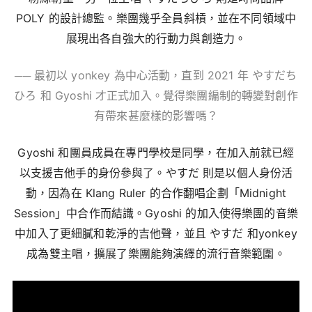
POLY 的設計總監。樂團幾乎全員斜槓，並在不同領域中
展現出各自強大的行動力與創造力。
── 最初以
yonkey
為中心活動，直到
2021
年 やすだち
ひろ 和
Gyoshi
才正式加入。覺得樂團編制的轉變對創作
有帶來甚麼樣的影響嗎？
Gyoshi
和團員成員在專門學校是同學，在加入前就已經
以支援吉他手的身份參與了。やすだ 則是以個人身份活
動，因為在
Klang Ruler
的合作翻唱企劃「
Midnight
Session
」中合作而結識。
Gyoshi
的加入使得樂團的音樂
中加入了更細膩和乾淨的吉他聲，並且 やすだ 和
yonkey
成為雙主唱，擴展了樂團能夠演繹的流行音樂範圍。