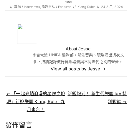
Jesse
//
專訪 / Interviews
,
話題焦點 / Features
//
Klang Ruler
//
24 8 月, 2024
About Jesse
宇宙電波 UNIPA 編輯部。關注音樂、現場演出與次文
化，持續記錄流行音樂場景與不同世代之間的聲音。
View all posts by Jesse
→
Post navigation
←
「一起來趟浪漫的星際之旅
新銳報到！ 新生代樂團 luv 特
吧」新銳樂團 Klang Ruler 九
別對談
→
月來台！
發佈留言