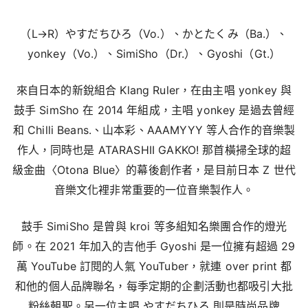
（L→R）やすだちひろ（Vo.）、かとたくみ（Ba.）、
yonkey（Vo.）、SimiSho（Dr.）、Gyoshi（Gt.）
來自日本的新銳組合 Klang Ruler，在由主唱 yonkey 與
鼓手 SimSho 在 2014 年組成，主唱 yonkey 是過去曾經
和 Chilli Beans.、山本彩、AAAMYYY 等人合作的音樂製
作人，同時也是 ATARASHII GAKKO! 那首橫掃全球的超
級金曲〈Otona Blue〉的幕後創作者，是目前日本 Z 世代
音樂文化裡非常重要的一位音樂製作人。
鼓手 SimiSho 是曾與 kroi 等多組知名樂團合作的燈光
師。在 2021 年加入的吉他手 Gyoshi 是一位擁有超過 29
萬 YouTube 訂閱的人氣 YouTuber，就連 over print 都
和他的個人品牌聯名，每季定期的企劃活動也都吸引大批
粉絲朝聖。另一位主唱 やすだちひろ 則是時尚品牌