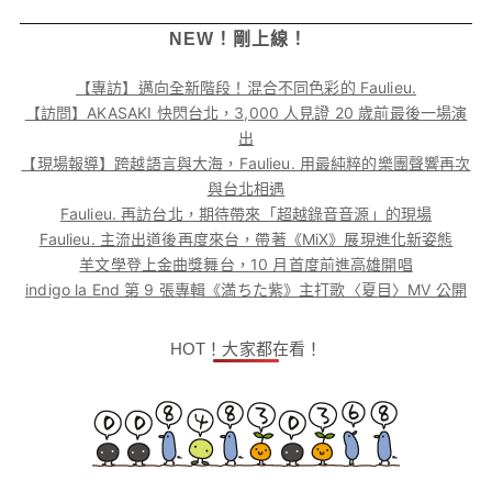
NEW！剛上線！
【專訪】邁向全新階段！混合不同色彩的 Faulieu.
【訪問】AKASAKI 快閃台北，3,000 人見證 20 歲前最後一場演
出
【現場報導】跨越語言與大海，Faulieu. 用最純粹的樂團聲響再次
與台北相遇
Faulieu. 再訪台北，期待帶來「超越錄音音源」的現場
Faulieu. 主流出道後再度來台，帶著《MiX》展現進化新姿態
羊文學登上金曲獎舞台，10 月首度前進高雄開唱
indigo la End 第 9 張專輯《満ちた紫》主打歌〈夏目〉MV 公開
HOT！大家都在看！