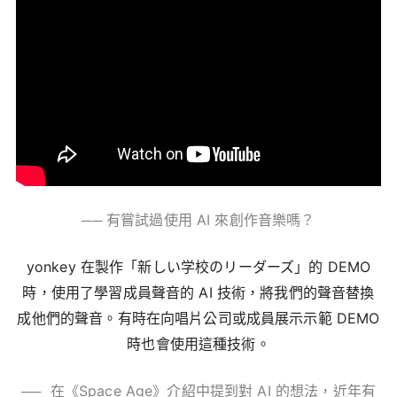
── 有嘗試過使用
AI
來創作音樂嗎？
yonkey 在
製作「新しい学校のリーダーズ」的
DEMO
時
，使用了學習成員聲音的
AI
技術，將我們的聲音替換
成他們的聲音。有時在向唱片公司或成員展示示範
DEMO
時也會使用這種技術。
── 在《
Space Age
》介紹中提到對
AI
的想法，近年有