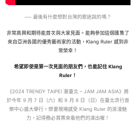
── 最後有什麼想對台灣的歌迷說的嗎？
非常高興和期待能首次與大家見面。能夠參加這個匯集了
來自亞洲各國的優秀藝術家的活動，
Klang Ruler
感到非
常榮幸！
希望即使是第一次見面的朋友們，也能記住
Klang
Ruler
！
《2024 TRENDY TAIPEI 潮臺北 – JAM JAM ASIA》將
於今年 9 月 7 日（六）和 9 月 8 日（日）在臺北流行音
樂中心盛大舉行。想要現場感受
Klang Ruler 的浪漫魅
力，記得務必買票來看他們的演出喔！