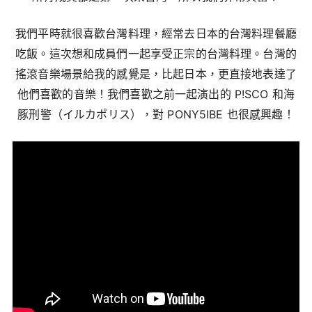
我們平時就很喜歡台灣料理，經常去日本的台灣料理餐廳
吃飯。這次想和成員們一起享受正宗的台灣料理。台灣的
搖滾音樂場景給我的感覺是，比起日本，更直接地表達了
他們喜歡的音樂！我們喜歡之前一起演出的
P!SCO
和海
豚刑警（イルカポリス），對
PONY5IBE
也很感興趣！