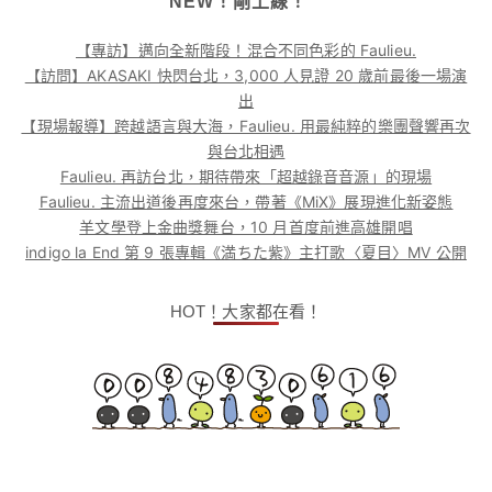
NEW！剛上線！
【專訪】邁向全新階段！混合不同色彩的 Faulieu.
【訪問】AKASAKI 快閃台北，3,000 人見證 20 歲前最後一場演
出
【現場報導】跨越語言與大海，Faulieu. 用最純粹的樂團聲響再次
與台北相遇
Faulieu. 再訪台北，期待帶來「超越錄音音源」的現場
Faulieu. 主流出道後再度來台，帶著《MiX》展現進化新姿態
羊文學登上金曲獎舞台，10 月首度前進高雄開唱
indigo la End 第 9 張專輯《満ちた紫》主打歌〈夏目〉MV 公開
HOT！大家都在看！