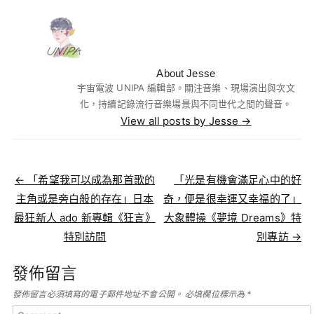
About Jesse
宇宙電波 UNIPA 編輯部。關注音樂、現場演出與次文
化，持續記錄流行音樂場景與不同世代之間的聲音。
View all posts by Jesse
→
Post navigation
←
「希望我可以成為那首歌的
「光是有機會滿足心中的好
主角或是旁白般的存在」日本
奇，便是很幸運又幸福的了」
最狂新人 ado 新專輯《狂言》
大象體操《夢境 Dreams》特
特別訪問
別專訪
→
發佈留言
發佈留言必須填寫的電子郵件地址不會公開。
必填欄位標示為
*