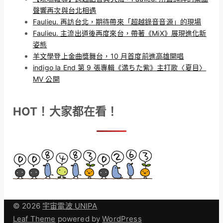
聲響再次與台北相遇
Faulieu. 再訪台北，期待帶來「超越錄音音源」的現場
Faulieu. 主流出道後再度來台，帶著《MiX》展現進化新
姿態
羊文學登上金曲獎舞台，10 月首度前進高雄開唱
indigo la End 第 9 張專輯《満ちた紫》主打歌〈夏目〉
MV 公開
HOT！大家都在看！
© 2026
宇宙電波 UNIPA
Leaf Theme
powered by
WordPress