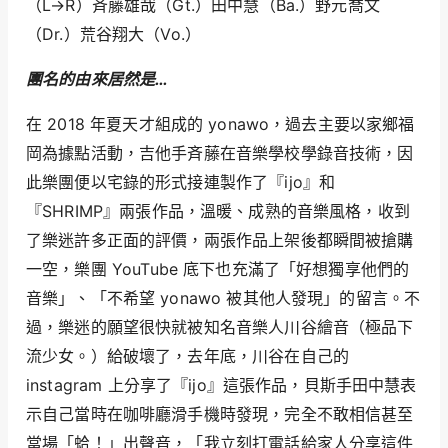
（L→R）斉藤雄哉（Gt.）田中慧（Ba.）野元喬文
（Dr.）荒谷翔大（Vo.）
團名的由來居然是…
在 2018 年夏天才組成的 yonawo，過去主要以家鄉福
岡為據點活動，吉他手斉藤在音樂學校學錄音技術，因
此樂團便以宅錄的形式接連製作了『ijo』和
『SHRIMP』兩張作品，溫暖、成熟的音樂風格，收到
了樂迷許多正面的評價，兩張作品上架後都瞬間被搶購
一空，樂團 YouTube 底下也充滿了「好想獨享他們的
音樂」、「不希望 yonawo 被其他人發現」的留言。不
過，樂迷的願望很快就被知名音樂人川谷繪音（極品下
流少女。）給破壞了，去年底，川谷在自己的
instagram 上分享了『ijo』這張作品，貝斯手田中慧表
示自己當時在咖啡廳滑手機時發現，完全不敢相信甚至
當場「蛤！」出聲音，「我立刻打電話給家人分享這件