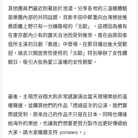
其他團員們最近則著迷於泡湯，分享各地的三溫暖體驗
是樂團內部的共同話題，貝斯手田中鄭重向台灣樂迷推
薦距離上野只有一分鐘路程的「北歐」，這裡因為擁有
在東京都內少有的露天浴池而受到推崇，曾在由原田泰
造所主演的日劇『桑道』中登場，在節目播出後大受歡
迎，過去只開放男性使用的「北歐」特別舉辦了女性體
驗日，吸引大批熱愛三溫暖的女性朝聖。
最後，主唱荒谷翔大則非常感謝演出當天現場樂迷的溫
暖聲援，並購買他們的作品「透過這次的公演，我們實
際感受到，原來自己的作品不只是在日本，同時也傳達
給海外的樂迷，也讓我們想要更努力製作出更好傳遞給
大家。請大家繼續支持 yonawo。」