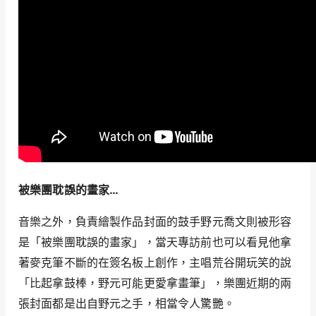
被樂團耽誤的畫家…
音樂之外，負責繪製作品封面的鼓手野元喬文則被形容
是「被樂團耽誤的畫家」，當天專訪前也可以看見他拿
著麥克筆不斷的在簽名板上創作，主唱荒谷開玩笑的說
「比起拿鼓棒，野元可能更愛拿畫筆」，樂團近期的兩
張封面都是出自野元之手，相當令人驚艷。