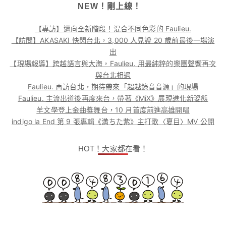
NEW！剛上線！
【專訪】邁向全新階段！混合不同色彩的 Faulieu.
【訪問】AKASAKI 快閃台北，3,000 人見證 20 歲前最後一場演
出
【現場報導】跨越語言與大海，Faulieu. 用最純粹的樂團聲響再次
與台北相遇
Faulieu. 再訪台北，期待帶來「超越錄音音源」的現場
Faulieu. 主流出道後再度來台，帶著《MiX》展現進化新姿態
羊文學登上金曲獎舞台，10 月首度前進高雄開唱
indigo la End 第 9 張專輯《満ちた紫》主打歌〈夏目〉MV 公開
HOT！大家都在看！