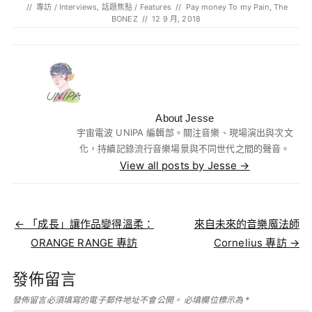
//
專訪 / Interviews
,
話題焦點 / Features
//
Pay money To my Pain
,
The
BONEZ
//
12 9 月, 2018
About Jesse
宇宙電波 UNIPA 編輯部。關注音樂、現場演出與次文
化，持續記錄流行音樂場景與不同世代之間的聲音。
View all posts by Jesse
→
Post navigation
←
「成長」讓作品變得溫柔：
來自未來的音樂魔法師
ORANGE RANGE 專訪
Cornelius 專訪
→
發佈留言
發佈留言必須填寫的電子郵件地址不會公開。
必填欄位標示為
*