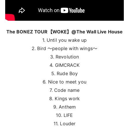
The BONEZ TOUR【WOKE】@The Wall Live House
1. Until you wake up
2. Bird ～people with wings～
3. Revolution
4. GIMCRACK
5. Rude Boy
6. Nice to meet you
7. Code name
8. Kings work
9. Anthem
10. LIFE
11. Louder