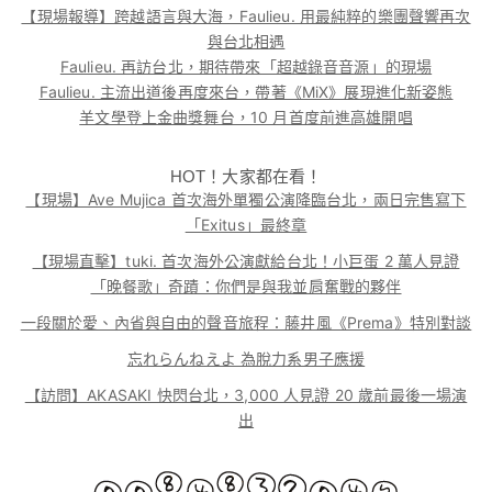
【現場報導】跨越語言與大海，Faulieu. 用最純粹的樂團聲響再次
與台北相遇
Faulieu. 再訪台北，期待帶來「超越錄音音源」的現場
Faulieu. 主流出道後再度來台，帶著《MiX》展現進化新姿態
羊文學登上金曲獎舞台，10 月首度前進高雄開唱
HOT！大家都在看！
【現場】Ave Mujica 首次海外單獨公演降臨台北，兩日完售寫下
「Exitus」最終章
【現場直擊】tuki. 首次海外公演獻給台北！小巨蛋 2 萬人見證
「晚餐歌」奇蹟：你們是與我並肩奮戰的夥伴
一段關於愛、內省與自由的聲音旅程：藤井風《Prema》特別對談
忘れらんねえよ 為脫力系男子應援
【訪問】AKASAKI 快閃台北，3,000 人見證 20 歲前最後一場演
出