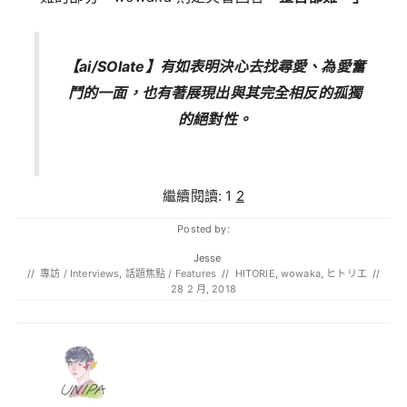
【ai/SOlate】有如表明決心去找尋愛、為愛奮
鬥的一面，也有著展現出與其完全相反的孤獨
的絕對性。
繼續閱讀:
1
2
Posted by:
Jesse
//
專訪 / Interviews
,
話題焦點 / Features
//
HITORIE
,
wowaka
,
ヒトリエ
//
28 2 月, 2018