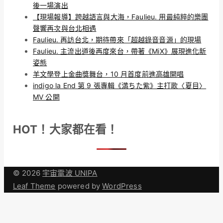
後一場演出
【現場報導】跨越語言與大海，Faulieu. 用最純粹的樂團
聲響再次與台北相遇
Faulieu. 再訪台北，期待帶來「超越錄音音源」的現場
Faulieu. 主流出道後再度來台，帶著《MiX》展現進化新
姿態
羊文學登上金曲獎舞台，10 月首度前進高雄開唱
indigo la End 第 9 張專輯《満ちた紫》主打歌〈夏目〉
MV 公開
HOT！大家都在看！
© 2026
宇宙電波 UNIPA
Leaf Theme
powered by
WordPress