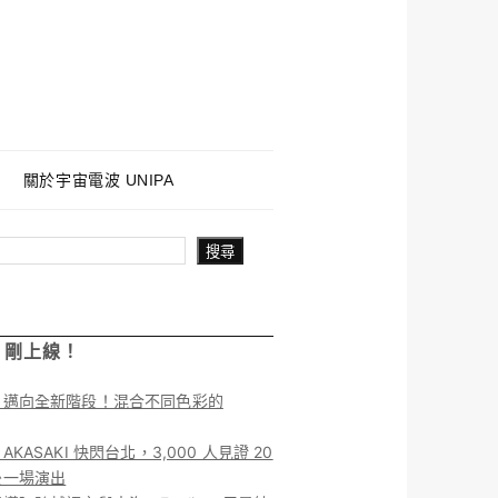
關於宇宙電波 UNIPA
搜尋
！剛上線！
】邁向全新階段！混合不同色彩的
KASAKI 快閃台北，3,000 人見證 20
後一場演出