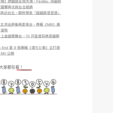
導】跨越語言與大海，Faulieu. 用最純
團聲響再次與台北相遇
ieu. 再訪台北，期待帶來「超越錄音音源」
ieu. 主流出道後再度來台，帶著《MiX》展
新姿態
上金曲獎舞台，10 月首度前進高雄開
o la End 第 9 張專輯《満ちた紫》主打歌
MV 公開
！大家都在看！