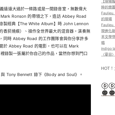
【現場報
粹的樂
表的意義遠遠大過於一條路或是一間錄音室，無數偉大
Faul
k Ronson 的帶領之下，造訪 Abbey Road
的現場
The White Album】時 John Lennon
Faul
的香菸燒痕）、操作全世界最大的混音器，演奏無
現進化
羊文學登
時 Abbey Road 的工作團隊會與你分享許多
唱
Abbey Road 的電影，也可以在 Mark
indig
 Road 裡錄製一張屬於你自己的作品，當然你想到門口
〈夏目〉
HOT
d 與 Tony Bennett 錄下《Body and Soul》。