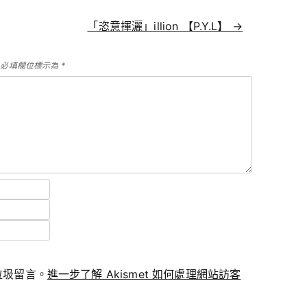
「恣意揮灑」illion 【P.Y.L】
→
必填欄位標示為
*
少垃圾留言。
進一步了解 Akismet 如何處理網站訪客