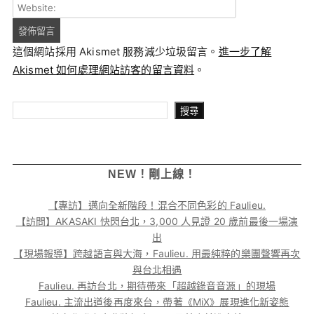
這個網站採用 Akismet 服務減少垃圾留言。
進一步了解
Akismet 如何處理網站訪客的留言資料
。
搜尋
搜尋
NEW！剛上線！
【專訪】邁向全新階段！混合不同色彩的 Faulieu.
【訪問】AKASAKI 快閃台北，3,000 人見證 20 歲前最後一場演
出
【現場報導】跨越語言與大海，Faulieu. 用最純粹的樂團聲響再次
與台北相遇
Faulieu. 再訪台北，期待帶來「超越錄音音源」的現場
Faulieu. 主流出道後再度來台，帶著《MiX》展現進化新姿態