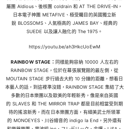
屬團 Aldious、後核團 coldrain 和 AT THE DRIVE-IN，
日本電子神團 METAFIVE、極受矚目的英國獨立新
銳 BLOSSOMS、人氣極高的 JAMES BAY、經典的
SUEDE 以及讓人融化的 The 1975。
https://youtu.be/ah3HkcUoEwM
RAINBOW STAGE：
同樣能夠容納 10000 人左右的
RAINBOW STAGE，位於在幕張展覽館的最左側，從
MOUTAIN STAGE 步行過去大約 10 分鐘的距離，想看日
本藝人的話，到這裡準沒錯，RAINBOW STAGE 集結了大
多數的日本樂團以及歐美的年輕新秀，像是來自英國
的 SLAVES 和 THE MIRROR TRAP 都是目前相當受到期
待的搖滾新秀，而在日本樂團方面，有細美武士所領軍
的 MONOEYES、川谷繪音的 indigo la End，另外還有
和樂器樂團、電波組.inc、フレデリック、金爆、LiSA，