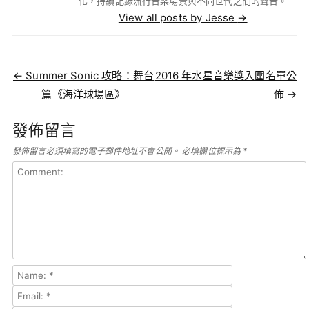
化，持續記錄流行音樂場景與不同世代之間的聲音。
View all posts by Jesse
→
Post navigation
←
Summer Sonic 攻略：舞台
2016 年水星音樂獎入圍名單公
篇《海洋球場區》
佈
→
發佈留言
發佈留言必須填寫的電子郵件地址不會公開。
必填欄位標示為
*