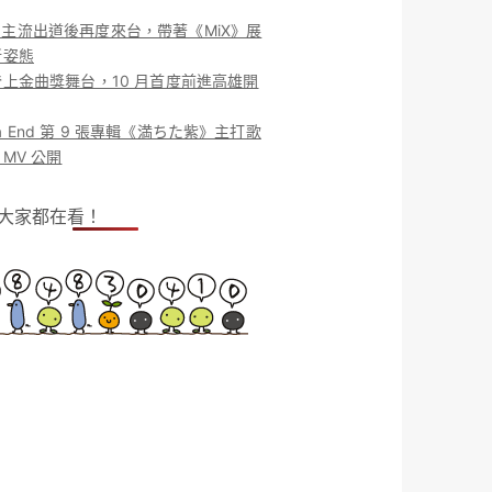
ieu. 主流出道後再度來台，帶著《MiX》展
新姿態
上金曲獎舞台，10 月首度前進高雄開
o la End 第 9 張專輯《満ちた紫》主打歌
MV 公開
！大家都在看！