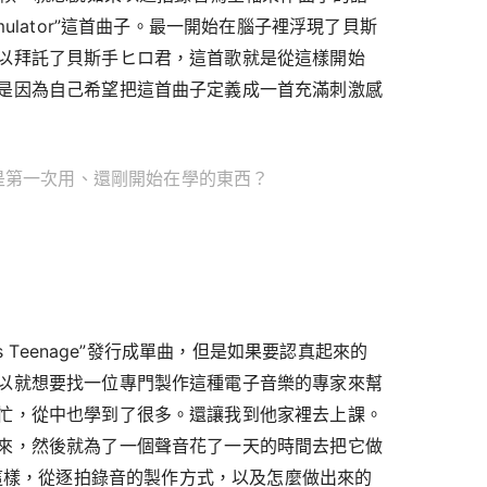
mulator”這首曲子。最一開始在腦子裡浮現了貝斯
以拜託了貝斯手ヒロ君，這首歌就是從這樣開始
是因為自己希望把這首曲子定義成一首充滿刺激感
nage”是第一次用、還剛開始在學的東西？
Is Teenage”發行成單曲，但是如果要認真起來的
以就想要找一位專門製作這種電子音樂的專家來幫
忙，從中也學到了很多。還讓我到他家裡去上課。
來，然後就為了一個聲音花了一天的時間去把它做
se”也是這樣，從逐拍錄音的製作方式，以及怎麼做出來的