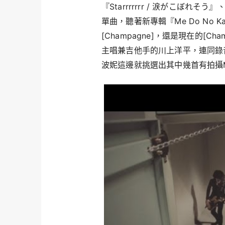
『Starrrrrrr / 涙がこぼれそう
單曲，聽著新專輯『Me Do No 
[Champagne]，還是現在的[
主唱兼吉他手的川上洋平，連同錄
波妮這邊就挑選出其中幾首有拍攝