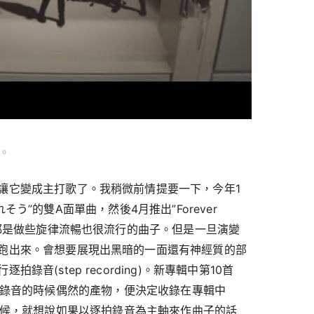
”。
讓它變成主打歌了。我稍微前情提要一下，今年1
こぼれそう”的雙A面單曲，然後4月推出”Forever
半都是做些旋律流暢也很流行的曲子。但是一旦演變
跑出來。會想要展現出黑暗的一面還有神經質的部
音(step recording)。新專輯中第10首
就是在逐拍錄音的時候偶然的產物，便決定收錄在專輯中
age”的時候，就想說如果以逐拍錄音為主軸來作曲子的話