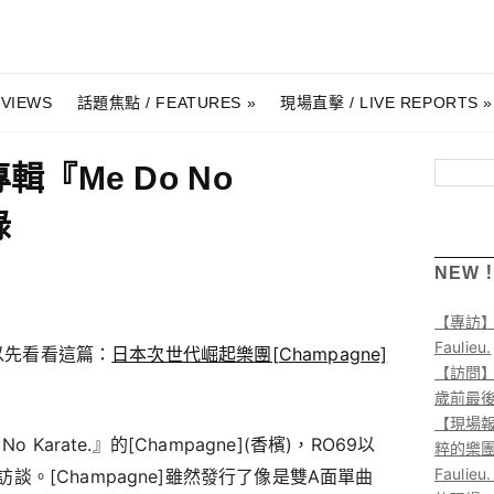
RVIEWS
話題焦點 / FEATURES
現場直擊 / LIVE REPORTS
專輯『Me Do No
搜尋
錄
NEW
【專訪
Faulieu.
可以先看看這篇：
日本次世代崛起樂團[Champagne]
【訪問】A
歲前最
【現場報
 Karate.』的[Champagne](香檳)，RO69以
粹的樂
Faul
。[Champagne]雖然發行了像是雙A面單曲