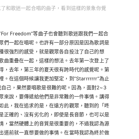
成了和歌迷一起合唱的曲子，看到這樣的景象你覺
or Freedom”等曲子也會聽到歌迷跟我們一起合
眾們一起在唱呢。也許有一部分原因是因為歌詞是
種很強烈的感受，就是觀眾各自投注了自己的想
歌曲重疊在一起，這樣的想法。去年第一次登上了
得，去年，第三年的夏天很有跨時代的感覺呢。第
這個時候讓我更加堅定，到”Starrrrrrr”為止
包括我自己，果然要唱歌是很難的呢。因為，面對2~3
眾來說，要傳遞給他們是非常難的一件事情。講得
如此，我在追求的是，在遠方的觀眾，聽到的「咚
是正確的、沒有劣化的，即使是長音節，也可以是
情，當然硬體上的音質是很重要的，不過我認為源
出道前就一直想要做的事情。在當時我認為終於做