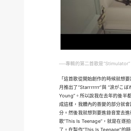
──專輯的第二首歌是”Stimulator
「這首歌從開始創作的時候就想要
月推出了”Starrrrrrr”與 “涙が
Young”。所以說我在去年的後
成這樣，我體內的善變的部分就會
分。然後我就想到要進錄音室去進行逐拍錄
歌”This Is Teenage”，
了。在製作”This Is Teen