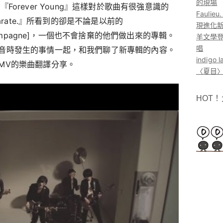
的現場
』、『Forever Young』這樣對於歌曲有很強意識的
Faul
Karate.』所看到的卻是不論是以前的
現進化
Champagne]，一個也不會捨棄的他們做出來的專輯。
羊文學登
唱
音時發生的事情一起，和我們聊了新專輯的內容。
indig
MV的樂曲翻譯分享。
〈夏目〉
HOT