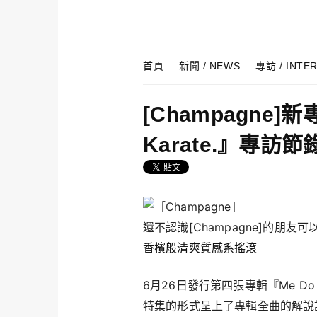
Skip to content
Menu
首頁
新聞 / NEWS
專訪 / INTE
[Champagne]新
Karate.』專訪節
還不認識[Champagne]的朋友
香檳般清爽質感系搖滾
6月26日發行第四張專輯『Me Do No
特集的形式呈上了專輯全曲的解說訪談