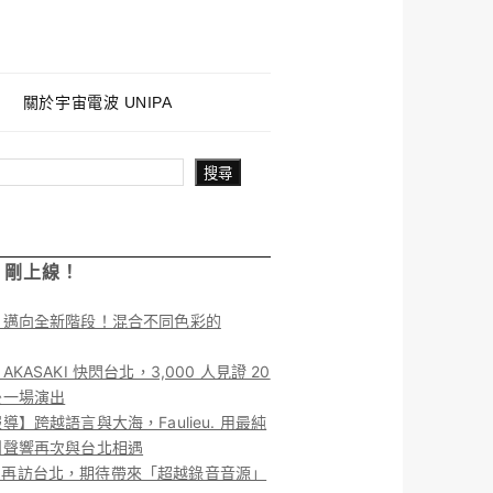
關於宇宙電波 UNIPA
搜尋
！剛上線！
】邁向全新階段！混合不同色彩的
KASAKI 快閃台北，3,000 人見證 20
後一場演出
導】跨越語言與大海，Faulieu. 用最純
團聲響再次與台北相遇
ieu. 再訪台北，期待帶來「超越錄音音源」