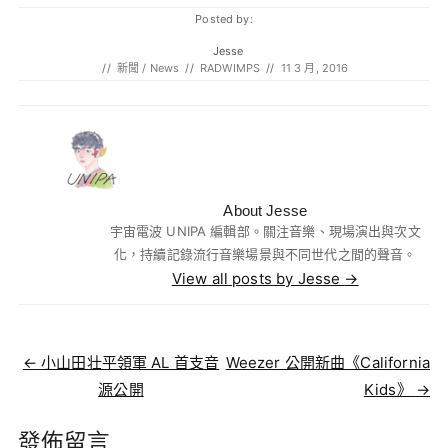
Posted by:
Jesse
//
新聞 / News
//
RADWIMPS
//
11 3 月, 2016
About Jesse
宇宙電波 UNIPA 編輯部。關注音樂、現場演出與次文
化，持續記錄流行音樂場景與不同世代之間的聲音。
View all posts by Jesse
→
Post navigation
←
小山田壮平領軍 AL 首支音
Weezer 公開新曲《California
源公開
Kids》
→
發佈留言