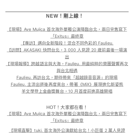
NEW！剛上線！
【現場】Ave Mujica 首次海外單獨公演降臨台北，兩日完售寫下
「Exitus」最終章
【專訪】邁向全新階段！混合不同色彩的 Faulieu.
【訪問】AKASAKI 快閃台北，3,000 人見證 20 歲前最後一場演
出
【現場報導】跨越語言與大海，Faulieu. 用最純粹的樂團聲響再次
與台北相遇
Faulieu. 再訪台北，期待帶來「超越錄音音源」的現場
Faulieu. 主流出道後再度來台，帶著《MiX》展現進化新姿態
羊文學登上金曲獎舞台，10 月首度前進高雄開唱
HOT！大家都在看！
【現場】Ave Mujica 首次海外單獨公演降臨台北，兩日完售寫下
「Exitus」最終章
【現場直擊】tuki. 首次海外公演獻給台北！小巨蛋 2 萬人見證