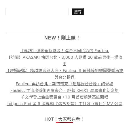
搜尋
搜尋
NEW！剛上線！
【專訪】邁向全新階段！混合不同色彩的 Faulieu.
【訪問】AKASAKI 快閃台北，3,000 人見證 20 歲前最後一場演
出
【現場報導】跨越語言與大海，Faulieu. 用最純粹的樂團聲響再次
與台北相遇
Faulieu. 再訪台北，期待帶來「超越錄音音源」的現場
Faulieu. 主流出道後再度來台，帶著《MiX》展現進化新姿態
羊文學登上金曲獎舞台，10 月首度前進高雄開唱
indigo la End 第 9 張專輯《満ちた紫》主打歌〈夏目〉MV 公開
HOT！大家都在看！