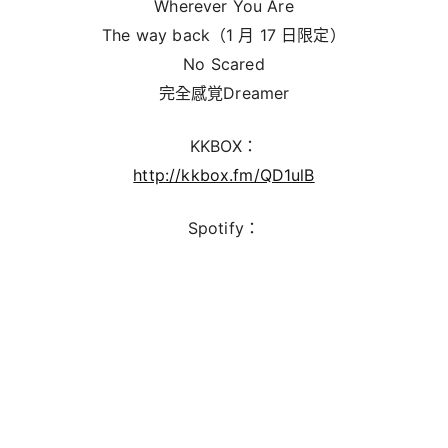
Wherever You Are
The way back（1 月 17 日限定）
No Scared
完全感覚Dreamer
KKBOX：
http://kkbox.fm/QD1ulB
Spotify：