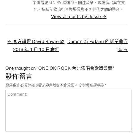
宇宙電波 UNIPA 編輯部。關注音樂、現場演出與次文
化，持續記錄流行音樂場景與不同世代之間的聲音。
View all posts by Jesse
→
Post navigation
←
官方證實 David Bowie 於
Damon 為 Fufanu 的新單曲混
2016 年 1 月 10 日病逝
音
→
One thought on “
ONE OK ROCK 台北演唱會歌單公開
”
發佈留言
發佈留言必須填寫的電子郵件地址不會公開。
必填欄位標示為
*