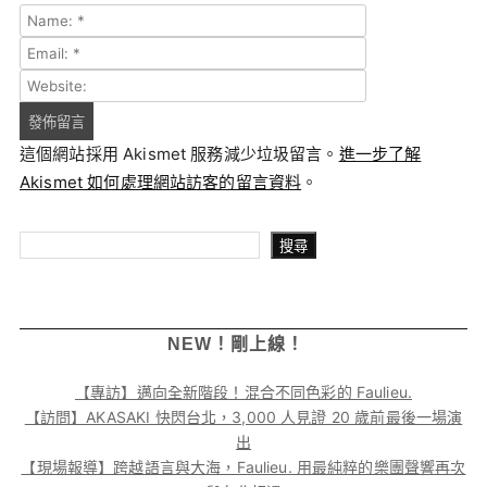
這個網站採用 Akismet 服務減少垃圾留言。
進一步了解
Akismet 如何處理網站訪客的留言資料
。
搜尋
搜尋
NEW！剛上線！
【專訪】邁向全新階段！混合不同色彩的 Faulieu.
【訪問】AKASAKI 快閃台北，3,000 人見證 20 歲前最後一場演
出
【現場報導】跨越語言與大海，Faulieu. 用最純粹的樂團聲響再次