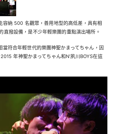
容納 500 名觀眾，善用地型的高低差，具有相
的直撥設備，是不少年輕樂團的重點演出場所。
相當符合年輕世代的樂團神聖かまってちゃん，因
015 年神聖かまってちゃん和N’夙川BOYS在這