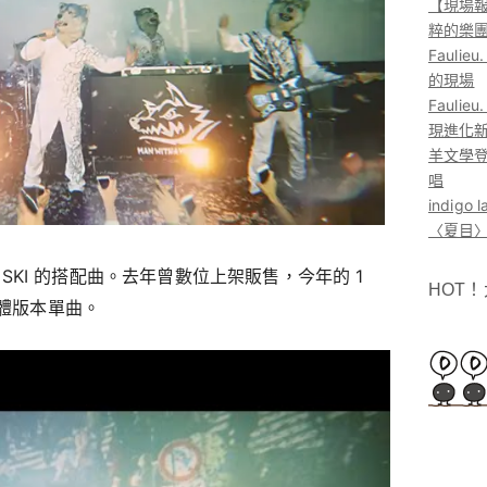
【現場報
粹的樂
Faul
的現場
Faul
現進化
羊文學登
唱
indig
〈夏目〉
SKI SKI 的搭配曲。去年曾數位上架販售，今年的 1
HOT
實體版本單曲。