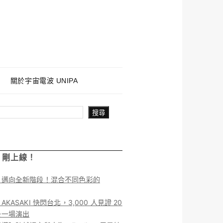
關於宇宙電波 UNIPA
搜尋
！剛上線！
】邁向全新階段！混合不同色彩的
KASAKI 快閃台北，3,000 人見證 20
後一場演出