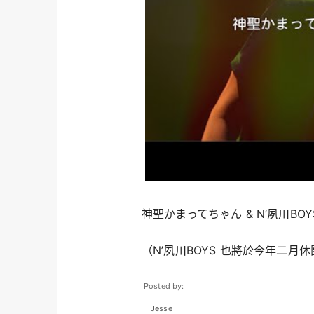
神聖かまってちゃん & N’夙川BO
（N’夙川BOYS 也將於今年二月
Posted by:
Jesse