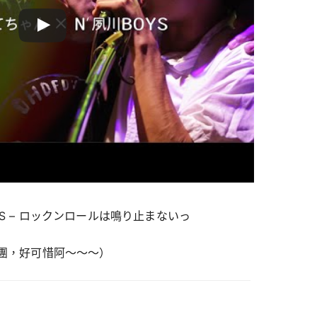
YS – ロックンロールは鳴り止まないっ
休團，好可惜阿～～～）