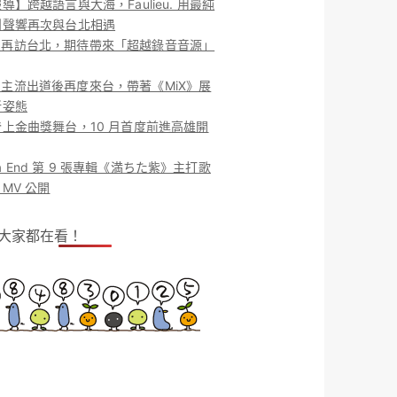
導】跨越語言與大海，Faulieu. 用最純
團聲響再次與台北相遇
ieu. 再訪台北，期待帶來「超越錄音音源」
ieu. 主流出道後再度來台，帶著《MiX》展
新姿態
上金曲獎舞台，10 月首度前進高雄開
o la End 第 9 張專輯《満ちた紫》主打歌
MV 公開
！大家都在看！