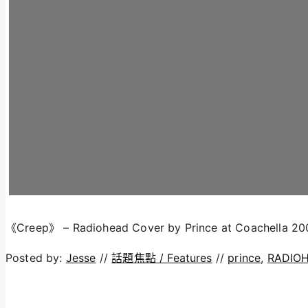
《Creep》 – Radiohead Cover by Prince at Coachella 20
Posted by:
Jesse
//
話題焦點 / Features
//
prince
,
RADIO