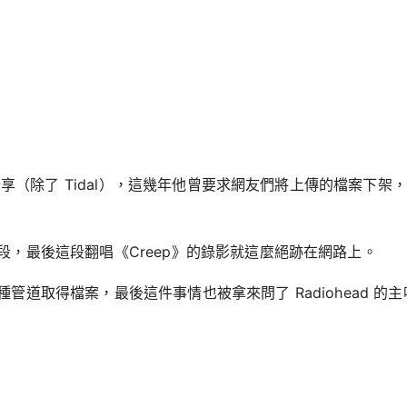
樣分享（除了 Tidal），這幾年他曾要求網友們將上傳的檔案下
，最後這段翻唱《Creep》的錄影就這麼絕跡在網路上。
得檔案，最後這件事情也被拿來問了 Radiohead 的主唱 Th