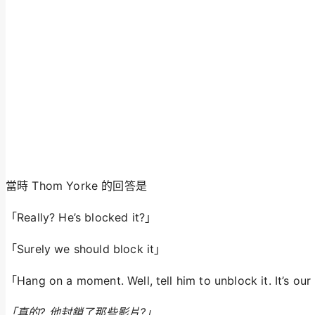
當時 Thom Yorke 的回答是
「Really? He’s blocked it?」
「Surely we should block it」
「Hang on a moment. Well, tell him to unblock it. It’s o
「真的? 他封鎖了那些影片?」