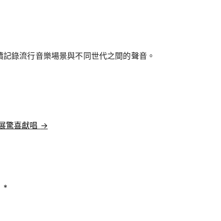
持續記錄流行音樂場景與不同世代之間的聲音。
展驚喜獻唱
→
為
*