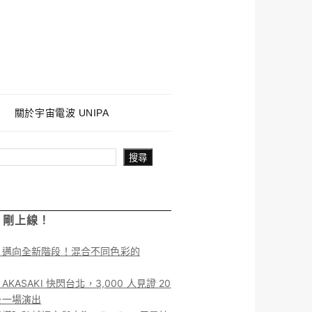
關於宇宙電波 UNIPA
搜尋
！剛上線！
】邁向全新階段！混合不同色彩的
KASAKI 快閃台北，3,000 人見證 20
後一場演出