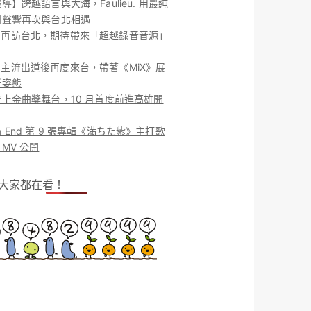
導】跨越語言與大海，Faulieu. 用最純
團聲響再次與台北相遇
ieu. 再訪台北，期待帶來「超越錄音音源」
ieu. 主流出道後再度來台，帶著《MiX》展
新姿態
上金曲獎舞台，10 月首度前進高雄開
o la End 第 9 張專輯《満ちた紫》主打歌
MV 公開
！大家都在看！