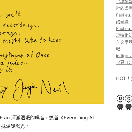
【現場報
粹的樂
Faul
的現場
Faul
現進化
羊文學登
唱
indig
〈夏目〉
HOT
ran 清澈溫暖的嗓音，這首《Everything At
一抹溫暖陽光。