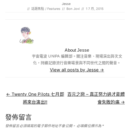
Jesse
//
話題焦點 / Features
//
Bon Jovi
//
1 7 月, 2015
About Jesse
宇宙電波 UNIPA 編輯部。關注音樂、現場演出與次文
化，持續記錄流行音樂場景與不同世代之間的聲音。
View all posts by Jesse
→
Post navigation
←
Twenty One Pilots 七月即
百元之戀 – 真正努力過才能體
將來台演出!!
會失敗的痛
→
發佈留言
發佈留言必須填寫的電子郵件地址不會公開。
必填欄位標示為
*