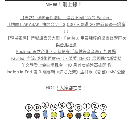
NEW！剛上線！
【專訪】邁向全新階段！混合不同色彩的 Faulieu.
【訪問】AKASAKI 快閃台北，3,000 人見證 20 歲前最後一場演
出
【現場報導】跨越語言與大海，Faulieu. 用最純粹的樂團聲響再次
與台北相遇
Faulieu. 再訪台北，期待帶來「超越錄音音源」的現場
Faulieu. 主流出道後再度來台，帶著《MiX》展現進化新姿態
羊文學登上金曲獎舞台，10 月首度前進高雄開唱
indigo la End 第 9 張專輯《満ちた紫》主打歌〈夏目〉MV 公開
HOT！大家都在看！