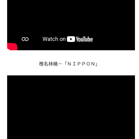
椎名林檎－「ＮＩＰＰＯＮ」