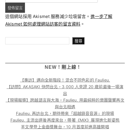
這個網站採用 Akismet 服務減少垃圾留言。
進一步了解
Akismet 如何處理網站訪客的留言資料
。
搜尋
搜尋
NEW！剛上線！
【專訪】邁向全新階段！混合不同色彩的 Faulieu.
【訪問】AKASAKI 快閃台北，3,000 人見證 20 歲前最後一場演
出
【現場報導】跨越語言與大海，Faulieu. 用最純粹的樂團聲響再次
與台北相遇
Faulieu. 再訪台北，期待帶來「超越錄音音源」的現場
Faulieu. 主流出道後再度來台，帶著《MiX》展現進化新姿態
羊文學登上金曲獎舞台，10 月首度前進高雄開唱