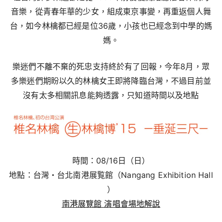
音樂，從青春年華的少女，組成東京事變，再重返個人舞
台，如今林檎都已經是位36歲，小孩也已經念到中學的媽
媽。
樂迷們不離不棄的死忠支持終於有了回報，今年8月，眾
多樂迷們期盼以久的林檎女王即將降臨台灣，不過目前並
沒有太多相關訊息能夠透露，只知道時間以及地點
時間：08/16日（日）
地點：台灣・台北南港展覧館（Nangang Exhibition Hall
）
南港展覽館 演唱會場地解說