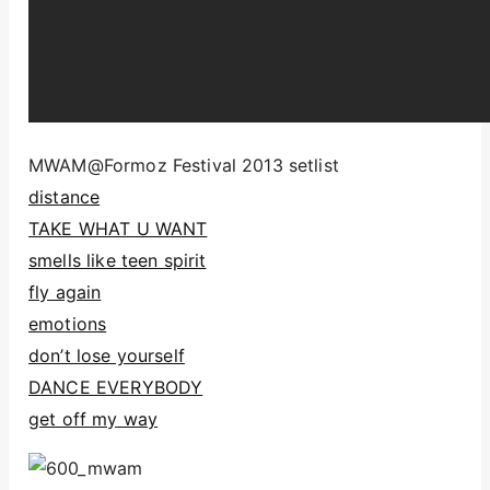
MWAM@Formoz Festival 2013 setlist
distance
TAKE WHAT U WANT
smells like teen spirit
fly again
emotions
don’t lose yourself
DANCE EVERYBODY
get off my way