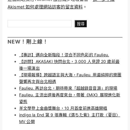
Akismet 如何處理網站訪客的留言資料
。
搜尋
搜尋
NEW！剛上線！
【專訪】邁向全新階段！混合不同色彩的 Faulieu.
【訪問】AKASAKI 快閃台北，3,000 人見證 20 歲前最
後一場演出
【現場報導】跨越語言與大海，Faulieu. 用最純粹的樂團
聲響再次與台北相遇
Faulieu. 再訪台北，期待帶來「超越錄音音源」的現場
Faulieu. 主流出道後再度來台，帶著《MiX》展現進化新
姿態
羊文學登上金曲獎舞台，10 月首度前進高雄開唱
indigo la End 第 9 張專輯《満ちた紫》主打歌〈夏目〉
MV 公開