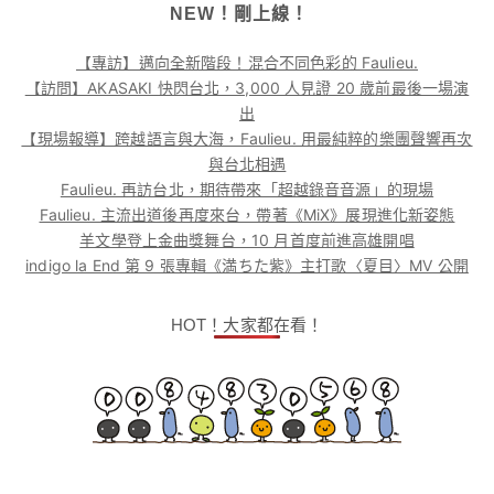
NEW！剛上線！
【專訪】邁向全新階段！混合不同色彩的 Faulieu.
【訪問】AKASAKI 快閃台北，3,000 人見證 20 歲前最後一場演
出
【現場報導】跨越語言與大海，Faulieu. 用最純粹的樂團聲響再次
與台北相遇
Faulieu. 再訪台北，期待帶來「超越錄音音源」的現場
Faulieu. 主流出道後再度來台，帶著《MiX》展現進化新姿態
羊文學登上金曲獎舞台，10 月首度前進高雄開唱
indigo la End 第 9 張專輯《満ちた紫》主打歌〈夏目〉MV 公開
HOT！大家都在看！