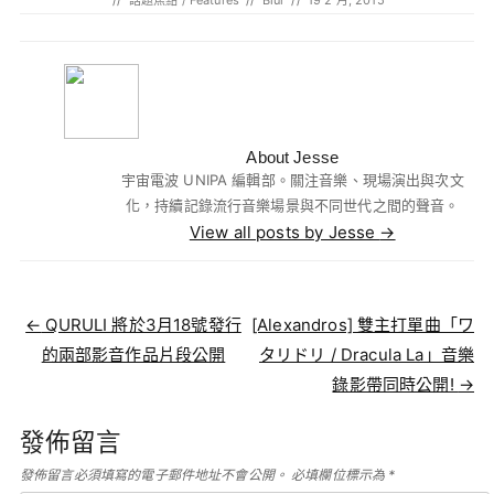
//
話題焦點 / Features
//
Blur
//
19 2 月, 2015
About Jesse
宇宙電波 UNIPA 編輯部。關注音樂、現場演出與次文
化，持續記錄流行音樂場景與不同世代之間的聲音。
View all posts by Jesse
→
Post navigation
←
QURULI 將於3月18號發行
[Alexandros] 雙主打單曲「ワ
的兩部影音作品片段公開
タリドリ / Dracula La」音樂
錄影帶同時公開!
→
發佈留言
發佈留言必須填寫的電子郵件地址不會公開。
必填欄位標示為
*