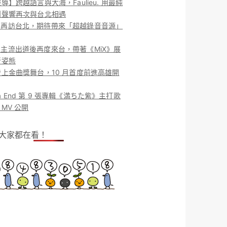
導】跨越語言與大海，Faulieu. 用最純
團聲響再次與台北相遇
ieu. 再訪台北，期待帶來「超越錄音音源」
ieu. 主流出道後再度來台，帶著《MiX》展
新姿態
上金曲獎舞台，10 月首度前進高雄開
o la End 第 9 張專輯《満ちた紫》主打歌
MV 公開
！大家都在看！