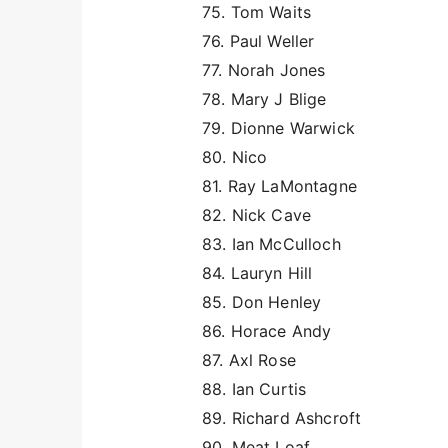
75. Tom Waits
76. Paul Weller
77. Norah Jones
78. Mary J Blige
79. Dionne Warwick
80. Nico
81. Ray LaMontagne
82. Nick Cave
83. Ian McCulloch
84. Lauryn Hill
85. Don Henley
86. Horace Andy
87. Axl Rose
88. Ian Curtis
89. Richard Ashcroft
90. Meat Loaf