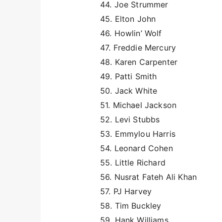
44. Joe Strummer
45. Elton John
46. Howlin’ Wolf
47. Freddie Mercury
48. Karen Carpenter
49. Patti Smith
50. Jack White
51. Michael Jackson
52. Levi Stubbs
53. Emmylou Harris
54. Leonard Cohen
55. Little Richard
56. Nusrat Fateh Ali Khan
57. PJ Harvey
58. Tim Buckley
59. Hank Williams