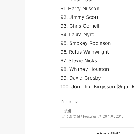
91. Harry Nilsson
92. Jimmy Scott
93. Chris Cornell
94. Laura Nyro
95. Smokey Robinson
96. Rufus Wainwright
97. Stevie Nicks
98. Whitney Houston
99. David Crosby
100. Jón Thor Birgisson [Sigur 
Posted by:
波妮
//
話題焦點 / Features
//
20 1 月, 2015