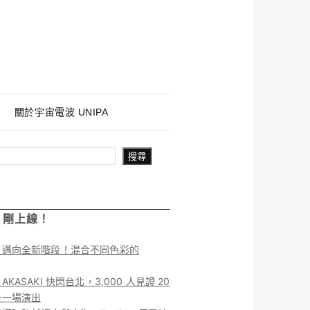
關於宇宙電波 UNIPA
搜尋
！剛上線！
】邁向全新階段！混合不同色彩的
KASAKI 快閃台北，3,000 人見證 20
後一場演出