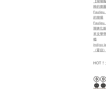
【現場報
粹的樂
Faul
的現場
Faul
現進化
羊文學登
唱
indig
〈夏目〉
HOT