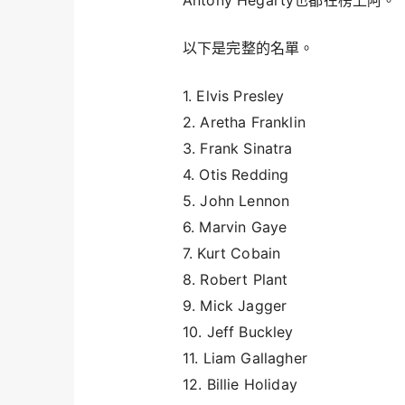
Antony Hegarty也都在榜上阿。
以下是完整的名單。
1. Elvis Presley
2. Aretha Franklin
3. Frank Sinatra
4. Otis Redding
5. John Lennon
6. Marvin Gaye
7. Kurt Cobain
8. Robert Plant
9. Mick Jagger
10. Jeff Buckley
11. Liam Gallagher
12. Billie Holiday