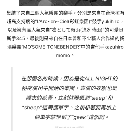
集結了來自三個人氣樂團的樂手，分別是來自在台灣擁有
超高支持度的”L’Arc~en~Ciel(彩虹樂團)”鼓手yukihiro，
以及擁有高人氣來自”凛として時雨(凜冽時雨)”的可愛貝
斯手345，最後則是來自在日本曾和不少藝人合作過的搖
滾樂團”MO’SOME TONEBENDER”中的吉他手kazuhiro
momo。
在想團名的時候，因為是從ALL NIGHT的
秘密演出中開始的樂團，表演的衣服也是
睡衣的感覺，立刻就聯想到“sleep”和
“sheep”這兩個單字。之後想著要再加上
一個單字就想到了“geek”這個詞。
出處 geek sleep sheep – BARKS