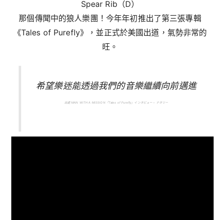
Spear Rib（D）
那個傳聞中的狼人樂團！今年年初推出了第三張專輯
《Tales of Purefly》，並正式於美國出道，氣勢非常的
旺。
希望樂迷能透過我們的音樂繼續向前邁進
出處 MAN WITH A MISSION「Tales of Purefly」インタビュー – ナタリー