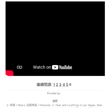
繼續閱讀:
1
2
3
4
5
6
Posted by:
波妮
//
新聞 / News
,
話題焦點 / Features
//
Fear and Loathing in Las Vegas
,
Man