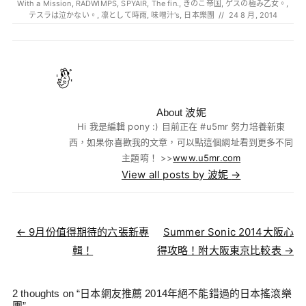
With a Mission
,
RADWIMPS
,
SPYAIR
,
The fin.
,
きのこ帝国
,
ゲスの極み乙女。
,
テスラは泣かない。
,
凛として時雨
,
味噌汁's
,
日本樂團
//
24 8 月, 2014
About 波妮
Hi 我是編輯 pony :) 目前正在 #u5mr 努力培養新東
西，如果你喜歡我的文章，可以點這個網址看到更多不同
主題唷！ >>
www.u5mr.com
View all posts by 波妮
→
Post navigation
←
9月份值得期待的六張新專
Summer Sonic 2014大阪心
輯！
得攻略！附大阪東京比較表
→
2 thoughts on “
日本網友推薦 2014年絕不能錯過的日本搖滾樂
團
”