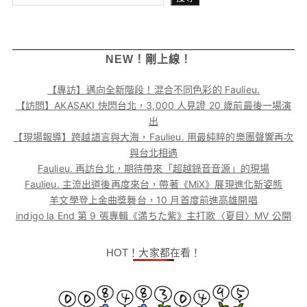
NEW！剛上線！
【專訪】邁向全新階段！混合不同色彩的 Faulieu.
【訪問】AKASAKI 快閃台北，3,000 人見證 20 歲前最後一場演
出
【現場報導】跨越語言與大海，Faulieu. 用最純粹的樂團聲響再次
與台北相遇
Faulieu. 再訪台北，期待帶來「超越錄音音源」的現場
Faulieu. 主流出道後再度來台，帶著《MiX》展現進化新姿態
羊文學登上金曲獎舞台，10 月首度前進高雄開唱
indigo la End 第 9 張專輯《満ちた紫》主打歌〈夏目〉MV 公開
HOT！大家都在看！