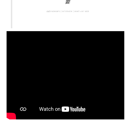
要
出處 RADWIMPS | INTERVIEW | WHAT’s IN? WEB