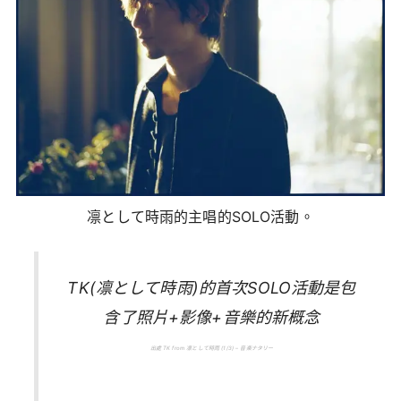
凛として時雨的主唱的SOLO活動。
TK(凛として時雨)的首次SOLO活動是包
含了照片+影像+音樂的新概念
出處 TK from 凛として時雨 (1/3) – 音楽ナタリー