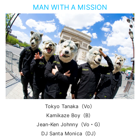
MAN WITH A MISSION
Tokyo Tanaka（Vo）
Kamikaze Boy（B）
Jean-Ken Johnny（Vo・G）
DJ Santa Monica（DJ）