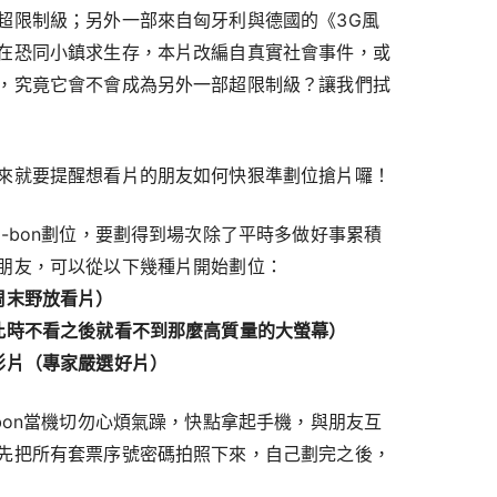
超限制級；另外一部來自匈牙利與德國的《3G風
在恐同小鎮求生存，本片改編自真實社會事件，或
，究竟它會不會成為另外一部超限制級？讓我們拭
來就要提醒想看片的朋友如何快狠準劃位搶片囉！
-bon劃位，要劃得到場次除了平時多做好事累積
朋友，可以從以下幾種片開始劃位：
周末野放看片）
此時不看之後就看不到那麼高質量的大螢幕）
影片（專家嚴選好片）
bon當機切勿心煩氣躁，快點拿起手機，與朋友互
先把所有套票序號密碼拍照下來，自己劃完之後，