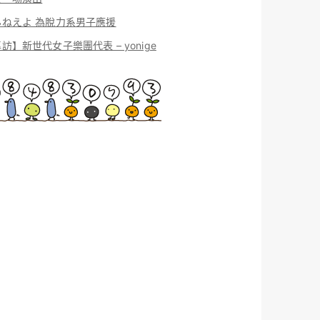
んねえよ 為脫力系男子應援
訪】新世代女子樂團代表 – yonige