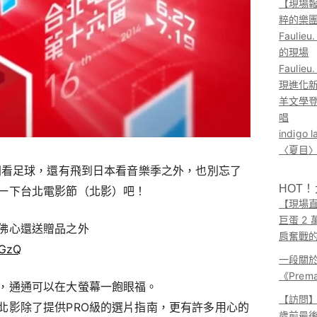
【現場報
粹的樂
Faul
的現場
Faul
現進化
羊文學登
唱
indig
〈夏目〉
時間看足球，還有飛到日本看音樂季之外，也別忘了
HOT
一下台北電影節（北影）吧！
【現場直
巨蛋 2
佛心還送贈品之外
肩奮戰
2GzQ
一段關
《Pre
，通通可以在大螢幕一飽眼福。
【訪問】A
北影除了提供PRO級的選片指南，更有許多用心的
歲前最