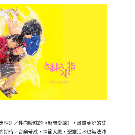
走性別／性向曖昧的《斷開愛鍊》，雌雄莫辨的艾
的期待，音樂帶感，情節大膽，聖靈活水也無法沖