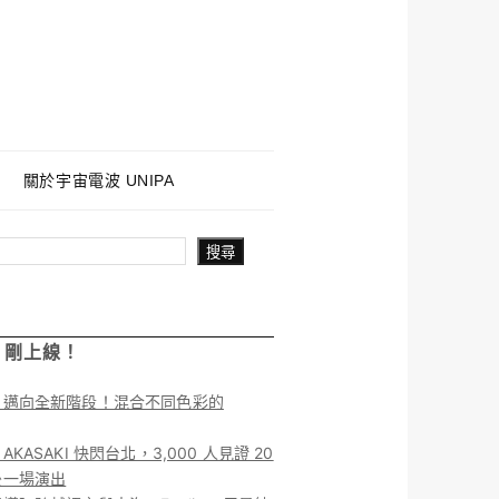
關於宇宙電波 UNIPA
搜尋
！剛上線！
】邁向全新階段！混合不同色彩的
KASAKI 快閃台北，3,000 人見證 20
後一場演出