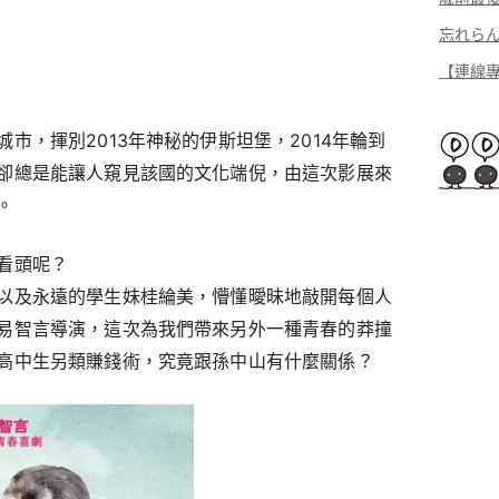
忘れら
【連線專
市，揮別2013年神秘的伊斯坦堡，2014年輪到
卻總是能讓人窺見該國的文化端倪，由這次影展來
。
看頭呢？
以及永遠的學生妹桂綸美，懵懂曖昧地敲開每個人
易智言導演，這次為我們帶來另外一種青春的莽撞
高中生另類賺錢術，究竟跟孫中山有什麼關係？