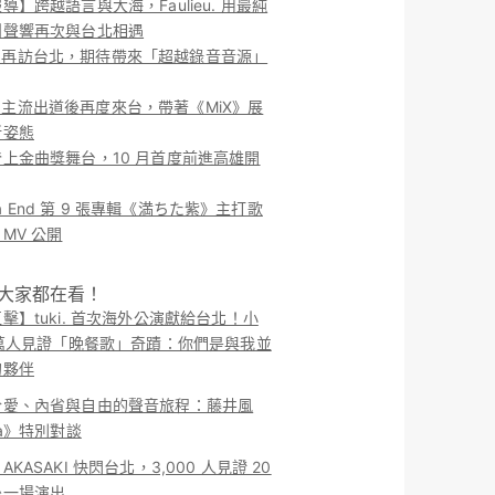
導】跨越語言與大海，Faulieu. 用最純
團聲響再次與台北相遇
ieu. 再訪台北，期待帶來「超越錄音音源」
ieu. 主流出道後再度來台，帶著《MiX》展
新姿態
上金曲獎舞台，10 月首度前進高雄開
o la End 第 9 張專輯《満ちた紫》主打歌
MV 公開
！大家都在看！
擊】tuki. 首次海外公演獻給台北！小
 萬人見證「晚餐歌」奇蹟：你們是與我並
的夥伴
於愛、內省與自由的聲音旅程：藤井風
ma》特別對談
KASAKI 快閃台北，3,000 人見證 20
後一場演出