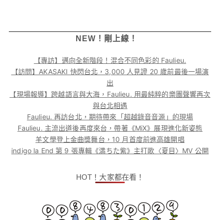
NEW！剛上線！
【專訪】邁向全新階段！混合不同色彩的 Faulieu.
【訪問】AKASAKI 快閃台北，3,000 人見證 20 歲前最後一場演
出
【現場報導】跨越語言與大海，Faulieu. 用最純粹的樂團聲響再次
與台北相遇
Faulieu. 再訪台北，期待帶來「超越錄音音源」的現場
Faulieu. 主流出道後再度來台，帶著《MiX》展現進化新姿態
羊文學登上金曲獎舞台，10 月首度前進高雄開唱
indigo la End 第 9 張專輯《満ちた紫》主打歌〈夏目〉MV 公開
HOT！大家都在看！