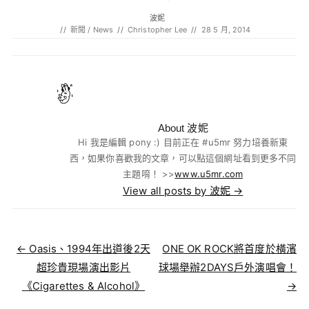
波妮
//
新聞 / News
//
Christopher Lee
//
28 5 月, 2014
About 波妮
Hi 我是編輯 pony :) 目前正在 #u5mr 努力培養新東
西，如果你喜歡我的文章，可以點這個網址看到更多不同
主題唷！ >>
www.u5mr.com
View all posts by 波妮
→
Post navigation
←
Oasis、1994年出道後2天
ONE OK ROCK將首度於橫濱
超珍貴現場演出影片
球場舉辦2DAYS戶外演唱會！
《Cigarettes & Alcohol》
→