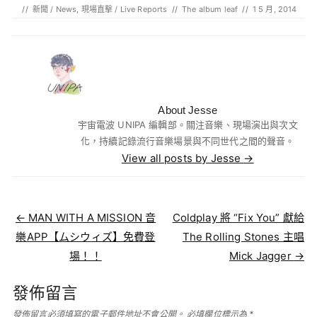
//
新聞 / News
,
現場直擊 / Live Reports
//
The album leaf
//
1 5 月, 2014
About Jesse
宇宙電波 UNIPA 編輯部。關注音樂、現場演出與次文
化，持續記錄流行音樂場景與不同世代之間的聲音。
View all posts by Jesse
→
Post navigation
←
MAN WITH A MISSION 音
Coldplay 將 “Fix You” 獻給
樂APP【ムシウィズ】免費登
The Rolling Stones 主唱
場！！
Mick Jagger
→
發佈留言
發佈留言必須填寫的電子郵件地址不會公開。
必填欄位標示為
*