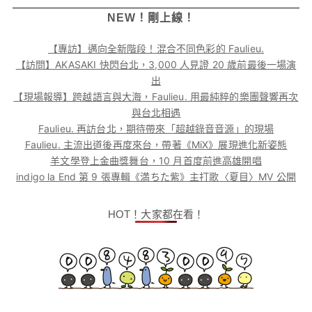
NEW！剛上線！
【專訪】邁向全新階段！混合不同色彩的 Faulieu.
【訪問】AKASAKI 快閃台北，3,000 人見證 20 歲前最後一場演
出
【現場報導】跨越語言與大海，Faulieu. 用最純粹的樂團聲響再次
與台北相遇
Faulieu. 再訪台北，期待帶來「超越錄音音源」的現場
Faulieu. 主流出道後再度來台，帶著《MiX》展現進化新姿態
羊文學登上金曲獎舞台，10 月首度前進高雄開唱
indigo la End 第 9 張專輯《満ちた紫》主打歌〈夏目〉MV 公開
HOT！大家都在看！