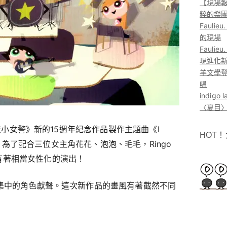
【現場報
粹的樂
Faul
的現場
Faul
現進化
羊文學登
唱
indig
〈夏目〉
《飛天小女警》新的15週年紀念作品製作主題曲《I
HOT
f Girl》，為了配合三位女主角花花、泡泡、毛毛，Ringo
有著相當女性化的演出！
影集中的角色獻聲。這次新作品的畫風有著截然不同