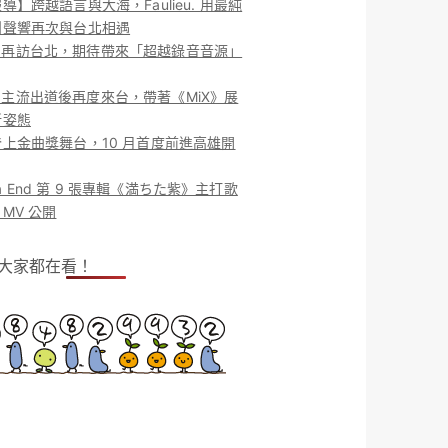
導】跨越語言與大海，Faulieu. 用最純
團聲響再次與台北相遇
ieu. 再訪台北，期待帶來「超越錄音音源」
ieu. 主流出道後再度來台，帶著《MiX》展
新姿態
上金曲獎舞台，10 月首度前進高雄開
o la End 第 9 張專輯《満ちた紫》主打歌
MV 公開
！大家都在看！