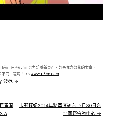
4
 :) 目前正在 #u5mr 努力培養新東西，如果你喜歡我的文章，可
不同主題唷！ >>
www.u5mr.com
 by 波妮
→
小巨蛋開
卡莉怪妞2014年將再度訪台!!5月30日台
SIA
北國際會議中心
→