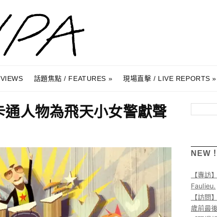
RVIEWS
話題焦點 / FEATURES
現場直擊 / LIVE REPORTS
r化身卡通人物為飛天小女警獻聲
搜尋
NEW
【專訪
Faulieu.
【訪問】A
歲前最