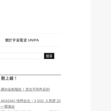
關於宇宙電波 UNIPA
搜尋
！剛上線！
】邁向全新階段！混合不同色彩的
KASAKI 快閃台北，3,000 人見證 20
後一場演出