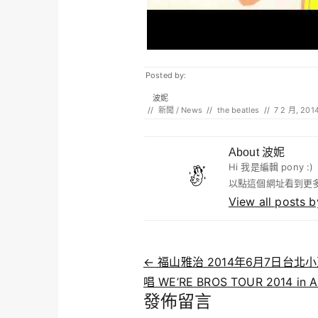
Posted by:
波妮
//
新聞 / News
//
the beatles
//
7 2 月, 201
About 波妮
Hi 我是編輯 pony
以點這個網址看到更多
View all posts
Post navigation
←
福山雅治 2014年6月7日台北
唱 WE’RE BROS TOUR 2014 in A
發佈留言