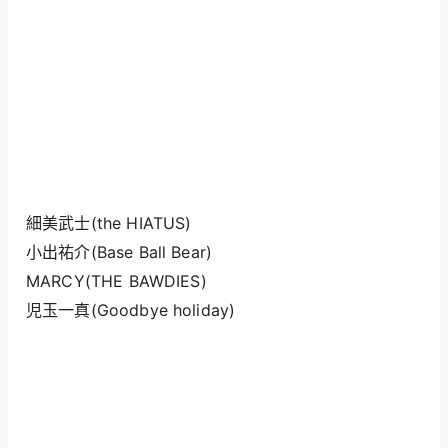
細美武士(the HIATUS)
小出祐介(Base Ball Bear)
MARCY(THE BAWDIES)
児玉一真(Goodbye holiday)