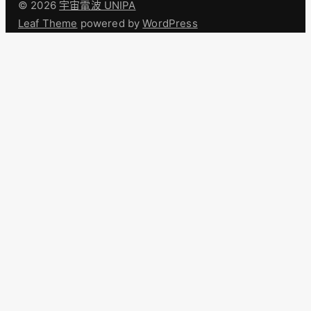
© 2026
宇宙電波 UNIPA
Leaf Theme
powered by
WordPress