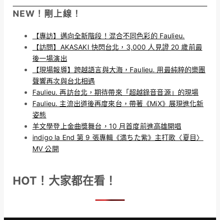
NEW！剛上線！
【專訪】邁向全新階段！混合不同色彩的 Faulieu.
【訪問】AKASAKI 快閃台北，3,000 人見證 20 歲前最
後一場演出
【現場報導】跨越語言與大海，Faulieu. 用最純粹的樂團
聲響再次與台北相遇
Faulieu. 再訪台北，期待帶來「超越錄音音源」的現場
Faulieu. 主流出道後再度來台，帶著《MiX》展現進化新
姿態
羊文學登上金曲獎舞台，10 月首度前進高雄開唱
indigo la End 第 9 張專輯《満ちた紫》主打歌〈夏目〉
MV 公開
HOT！大家都在看！