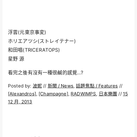
浮雲(元東京事変)
ホリエアツシ(ストレイテナー)
和田唱(TRICERATOPS)
星野 源
看完之後有沒有一種很鹹的感覺…?
Posted by:
波妮
//
新聞 / News
,
話題焦點 / Features
//
[Alexandros]
,
[Champagne]
,
RADWIMPS
,
日本樂團
//
15
12 月, 2013