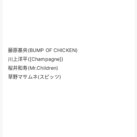
藤原基央(BUMP OF CHICKEN)
川上洋平([Champagne])
桜井和寿(Mr.Children)
草野マサムネ(スピッツ)