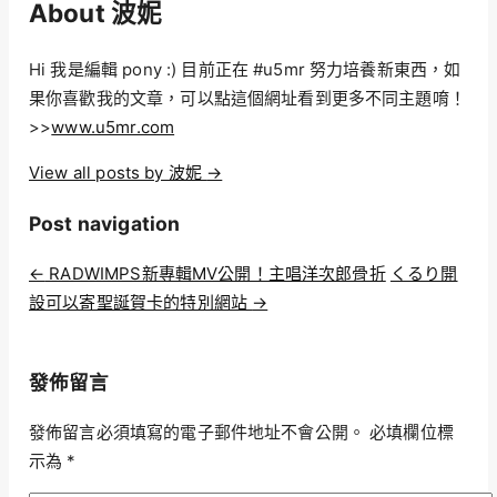
About 波妮
Hi 我是編輯 pony :) 目前正在 #u5mr 努力培養新東西，如
果你喜歡我的文章，可以點這個網址看到更多不同主題唷！
>>
www.u5mr.com
View all posts by 波妮
→
Post navigation
←
RADWIMPS新專輯MV公開！主唱洋次郎骨折
くるり開
設可以寄聖誕賀卡的特別網站
→
發佈留言
發佈留言必須填寫的電子郵件地址不會公開。
必填欄位標
示為
*