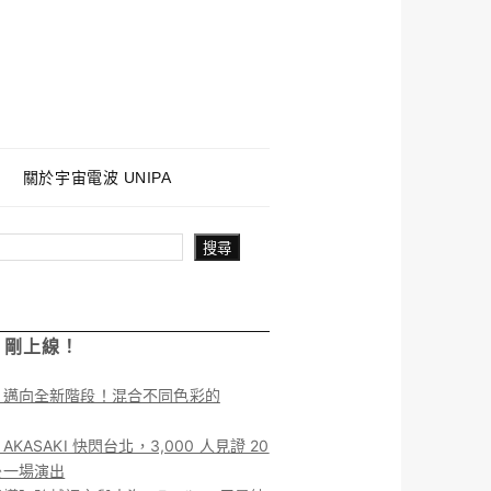
關於宇宙電波 UNIPA
搜尋
！剛上線！
】邁向全新階段！混合不同色彩的
KASAKI 快閃台北，3,000 人見證 20
後一場演出