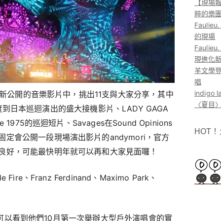
【現場報
粹的樂
Faul
的現場
Faul
現進化
羊文學登
唱
indig
所最新公開的音樂影片中，挑出11支與大家分享，其中
〈夏目〉
1年再度到日本巡迴演出的盛大接機影片、LADY GAGA
975的巡迴短片、Savages在Sound Opinions
HOT
定會公開一段現場演出影片的andymori，官方
良好，可能最快明年就可以再和大家見面囉！
e、Franz Ferdinand、Maximo Park、
MV中可以看到他們10月第一次舉辦大型戶外演唱會的實