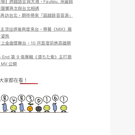
導】跨越語言與大海，Faulieu. 用最純
團聲響再次與台北相遇
ieu. 再訪台北，期待帶來「超越錄音音源」
ieu. 主流出道後再度來台，帶著《MiX》展
新姿態
上金曲獎舞台，10 月首度前進高雄開
o la End 第 9 張專輯《満ちた紫》主打歌
MV 公開
！大家都在看！