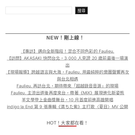
搜尋
搜尋
NEW！剛上線！
【專訪】邁向全新階段！混合不同色彩的 Faulieu.
【訪問】AKASAKI 快閃台北，3,000 人見證 20 歲前最後一場演
出
【現場報導】跨越語言與大海，Faulieu. 用最純粹的樂團聲響再次
與台北相遇
Faulieu. 再訪台北，期待帶來「超越錄音音源」的現場
Faulieu. 主流出道後再度來台，帶著《MiX》展現進化新姿態
羊文學登上金曲獎舞台，10 月首度前進高雄開唱
indigo la End 第 9 張專輯《満ちた紫》主打歌〈夏目〉MV 公開
HOT！大家都在看！