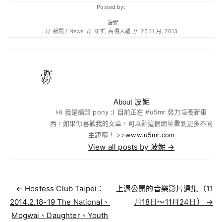
Posted by:
波妮
//
新聞 / News
//
ゆず
,
高橋大輔
//
25 11 月, 2013
About 波妮
Hi 我是編輯 pony :) 目前正在 #u5mr 努力培養新東
西，如果你喜歡我的文章，可以點這個網址看到更多不同
主題唷！ >>
www.u5mr.com
View all posts by 波妮
→
Post navigation
←
Hostess Club Taipei：
上週公開的音樂影片選集（11
2014.2.18-19 The National、
月18日～11月24日）
→
Mogwai、Daughter、Youth