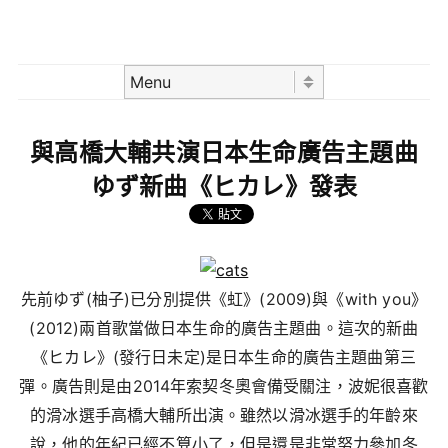
Skip to content
Menu
與高橋大輔共演日本生命廣告主題曲
ゆず新曲《ヒカレ》發表
先前ゆず(柚子)已分別提供《虹》(2009)與《with you》
(2012)兩首歌當做日本生命的廣告主題曲。這次的新曲
《ヒカレ》(發行日未定)是日本生命的廣告主題曲第三
彈。廣告則是由2014年索契冬奧會備受關注，波妮很喜歡
的滑冰選手高橋大輔所出演。雖然以滑冰選手的年齡來
說，他的年紀已經不算小了，但是還是非常努力參加冬