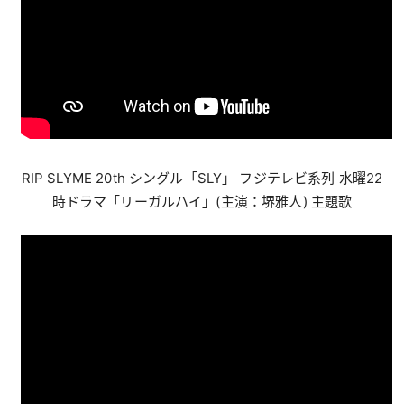
RIP SLYME 20th シングル「SLY」 フジテレビ系列 水曜22
時ドラマ「リーガルハイ」(主演：堺雅人) 主題歌