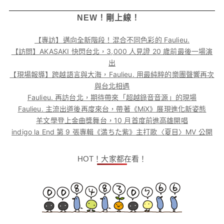
NEW！剛上線！
【專訪】邁向全新階段！混合不同色彩的 Faulieu.
【訪問】AKASAKI 快閃台北，3,000 人見證 20 歲前最後一場演
出
【現場報導】跨越語言與大海，Faulieu. 用最純粹的樂團聲響再次
與台北相遇
Faulieu. 再訪台北，期待帶來「超越錄音音源」的現場
Faulieu. 主流出道後再度來台，帶著《MiX》展現進化新姿態
羊文學登上金曲獎舞台，10 月首度前進高雄開唱
indigo la End 第 9 張專輯《満ちた紫》主打歌〈夏目〉MV 公開
HOT！大家都在看！