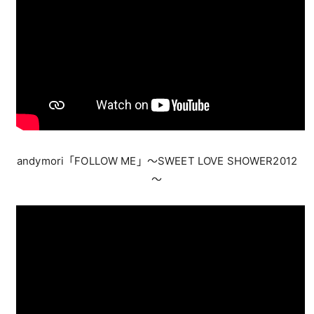
andymori「FOLLOW ME」〜SWEET LOVE SHOWER2012
〜