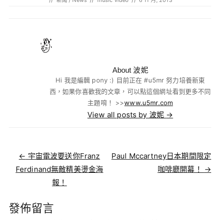
//
新聞 / News
//
music video
//
6 11 月, 2013
About 波妮
Hi 我是編輯 pony :) 目前正在 #u5mr 努力培養新東
西，如果你喜歡我的文章，可以點這個網址看到更多不同
主題唷！ >>
www.u5mr.com
View all posts by 波妮
→
Post navigation
←
宇宙電波要送你Franz
Paul Mccartney日本期間限定
Ferdinand無敵精美燙金海
咖啡廳開幕！
→
報！
發佈留言